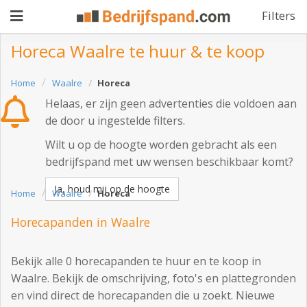
Filters
Horeca Waalre te huur & te koop
Pand
Home
Waalre
Horeca
Helaas, er zijn geen advertenties die voldoen aan
aanbieden
Pand
de door u ingestelde filters.
zoeken
Wilt u op de hoogte worden gebracht als een
bedrijfspand met uw wensen beschikbaar komt?
Waarom
adverteren
Ja, houd mij op de hoogte
Premium
Home
Waalre
Horeca
adverteren
Blog
Horecapanden in Waalre
Bekijk alle 0 horecapanden te huur en te koop in
Registreren
Waalre. Bekijk de omschrijving, foto's en plattegronden
en vind direct de horecapanden die u zoekt. Nieuwe
Login