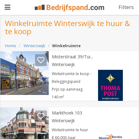
Filters
Winkelruimte Winterswijk te huur &
te koop
Pand
Home
Winterswijk
Winkelruimte
aanbieden
Pand
Misterstraat 39/Tuinstraat 22 0 ong
zoeken
Winterswijk
Waarom
Winkelruimte te koop -
Beleggingspand
adverteren
Premium
Prijs op aanvraag
2
adverteren
140 m
Blog
Markthoek 103
Winterswijk
Registreren
Winkelruimte te huur
Login
€ 60.000 /jaar