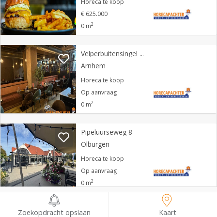
Horeca te koop
€ 625.000
2
0 m
Velperbuitensingel 17
Arnhem
Horeca te koop
Op aanvraag
2
0 m
Pipeluurseweg 8
Olburgen
Horeca te koop
Op aanvraag
2
0 m
Dorpstraat 9
Zoekopdracht opslaan
Kaart