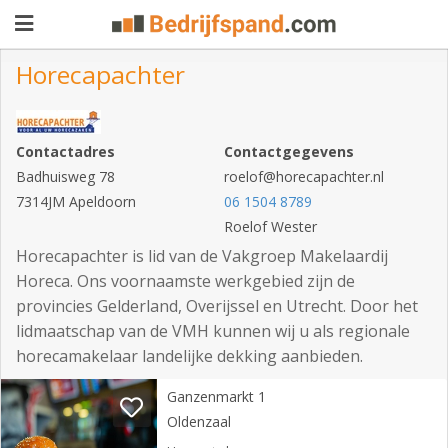
Horecapachter
Pand
Contactadres
Contactgegevens
aanbieden
Pand
Badhuisweg 78
roelof@horecapachter.nl
zoeken
7314JM Apeldoorn
06 1504 8789
Roelof Wester
Waarom
Horecapachter is lid van de Vakgroep Makelaardij
adverteren
Premium
Horeca. Ons voornaamste werkgebied zijn de
provincies Gelderland, Overijssel en Utrecht. Door het
adverteren
Blog
lidmaatschap van de VMH kunnen wij u als regionale
horecamakelaar landelijke dekking aanbieden.
Registreren
Ganzenmarkt 1
Oldenzaal
Login