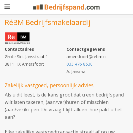
RéBM Bedrijfsmakelaardij
Pand
aanbieden
Pand
Contactadres
Contactgegevens
Grote Sint Jansstraat 1
amersfoort@rebm.nl
zoeken
3811 HX Amersfoort
033 476 8530
Waarom
A. Jansma
adverteren
Premium
Zakelijk vastgoed, persoonlijk advies
adverteren
Als u dit leest, is de kans groot dat u een bedrijfspand
Blog
wilt laten taxeren, (aan/ver)huren of misschien
(aan/ver)kopen. De vraag blijft alleen: hoe pakt u het
aan?
Registreren
Login
Elke zakelijke vastgoedtransactie straalt af op uw