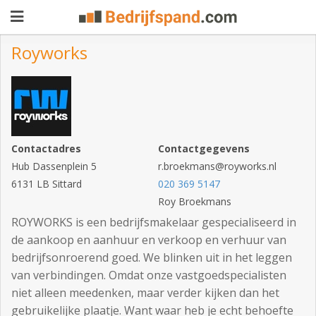
Royworks
Pand
aanbieden
Pand
zoeken
Contactadres
Contactgegevens
Hub Dassenplein 5
Waarom
r.broekmans@royworks.nl
6131 LB Sittard
020 369 5147
adverteren
Premium
Roy Broekmans
adverteren
ROYWORKS is een bedrijfsmakelaar gespecialiseerd in
Blog
de aankoop en aanhuur en verkoop en verhuur van
bedrijfsonroerend goed. We blinken uit in het leggen
van verbindingen. Omdat onze vastgoedspecialisten
Registreren
niet alleen meedenken, maar verder kijken dan het
Login
gebruikelijke plaatje. Want waar heb je echt behoefte