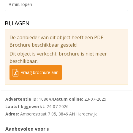
9 min. lopen
verdieping;
- Vaste trap (vurenhout) naar de eerste verdieping;
BIJLAGEN
- Meterkast met 3 fasen (3x25) aansluiting voor elektra
(krachtstroom) en water;
De aanbieder van dit object heeft een PDF
- Elektrisch bedienbare overheaddeur (3,5 x 3,5 meter);
Brochure beschikbaar gesteld.
Dit object is verkocht, brochure is niet meer
- Separate toegangsdeur naast de overheaddeur;
beschikbaar.
- De constructieve betonnen verdiepingsvloer is met
een cementdekvloer afgewerkt.
Vraag brochure aan
Parkeervoorzieningen
2 eigen parkeerplaatsen
Advertentie ID:
108647
Datum online:
23-07-2025
Kadastrale gegevens
Laatst bijgewerkt:
24-07-2026
Gemeente Harderwijk, sectie A, nummer 5582.
Adres:
Amperestraat 7 05, 3846 AN Harderwijk
KOOPVOORWAARDEN
Aanbevolen voor u