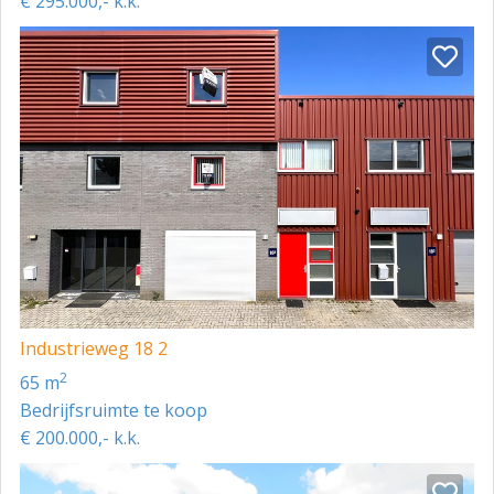
€ 295.000,- k.k.
voorbehoud. Hieraan kunnen geen rechten worden
ontleend.
Industrieweg 18 2
2
65 m
Bedrijfsruimte te koop
€ 200.000,- k.k.