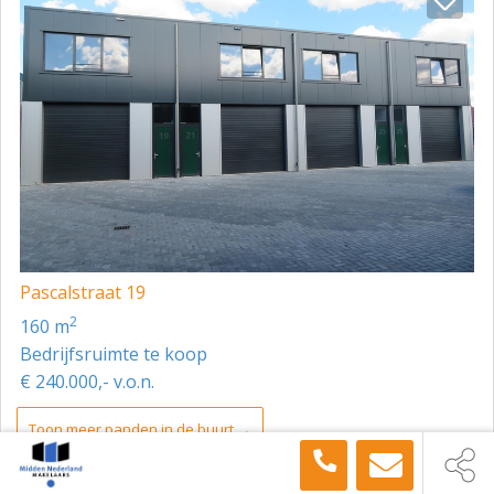
Pascalstraat 19
2
160 m
Bedrijfsruimte te koop
€ 240.000,- v.o.n.
Toon meer panden in de buurt →