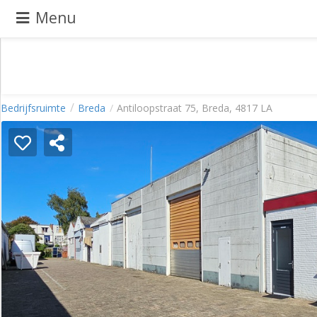
Menu
Pand
Bedrijfsruimte
Breda
Antiloopstraat 75, Breda, 4817 LA
aanbieden
Pand
zoeken
Waarom
adverteren
Premium
adverteren
Blog
Registreren
Login