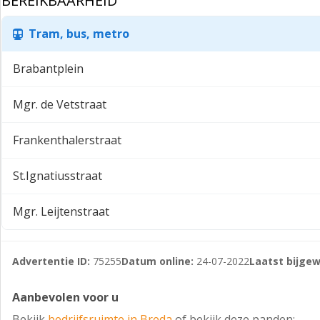
BEREIKBAARHEID
Tram, bus, metro
Brabantplein
Mgr. de Vetstraat
Frankenthalerstraat
St.Ignatiusstraat
Mgr. Leijtenstraat
Advertentie ID:
75255
Datum online:
24-07-2022
Laatst bijgew
Aanbevolen voor u
Bekijk
bedrijfsruimte in Breda
of bekijk deze panden: