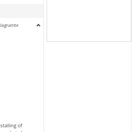
slagruimte
talling of