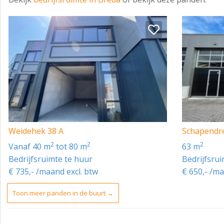
Weidehek 38 A
Schapendr
2
2
2
vanaf 40 m
tot 80 m
63 m
Bedrijfsruimte te huur
Bedrijfsru
€ 735,- /maand excl. btw
€ 650,- /ma
Toon meer panden in de buurt →