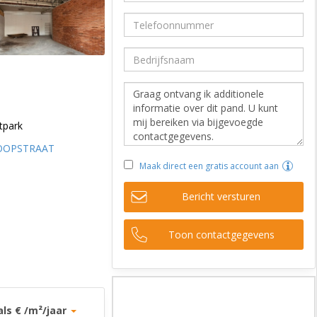
tpark
OOPSTRAAT
Maak direct een gratis account aan
Bericht versturen
Toon contactgegevens
als € /m²/jaar