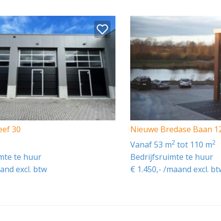
eef 30
Nieuwe Bredase Baan 1
2
2
vanaf 53 m
tot 110 m
imte te huur
Bedrijfsruimte te huur
and excl. btw
€ 1.450,- /maand excl. bt