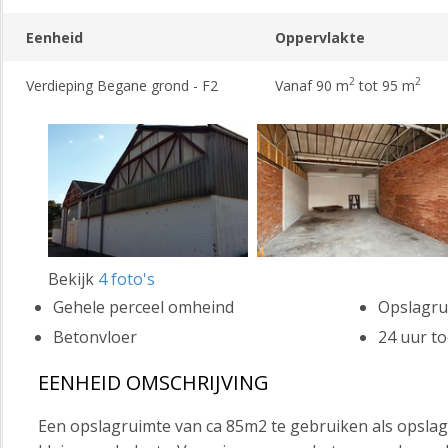
Eenheid
Oppervlakte
2
2
Verdieping Begane grond - F2
Vanaf 90 m
tot 95 m
Bekijk
4 foto's
Gehele perceel omheind
Opslagru
Betonvloer
24 uur to
EENHEID OMSCHRIJVING
Een opslagruimte van ca 85m2 te gebruiken als opslag 