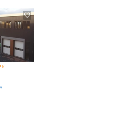
2 K
w