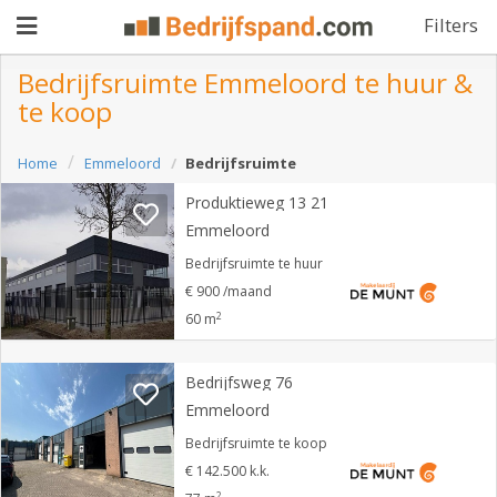
Filters
Bedrijfsruimte Emmeloord te huur &
te koop
Pand
Home
Emmeloord
Bedrijfsruimte
aanbieden
Pand
Produktieweg 13 21
zoeken
Emmeloord
Waarom
Bedrijfsruimte te huur
€ 900 /maand
adverteren
Premium
2
60 m
adverteren
Blog
Bedrijfsweg 76
Emmeloord
Registreren
Bedrijfsruimte te koop
€ 142.500 k.k.
Login
2