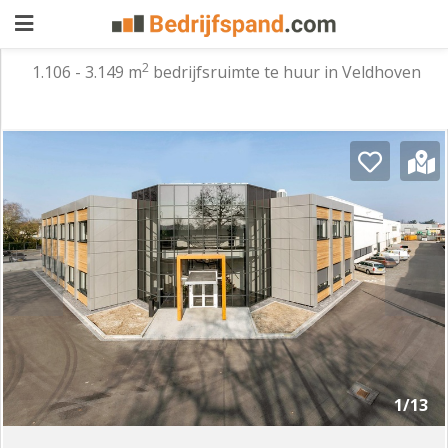
2
1.106 - 3.149 m
bedrijfsruimte te huur in Veldhoven
Pand
aanbieden
Pand
zoeken
Waarom
adverteren
Premium
adverteren
Blog
Registreren
1/13
Login