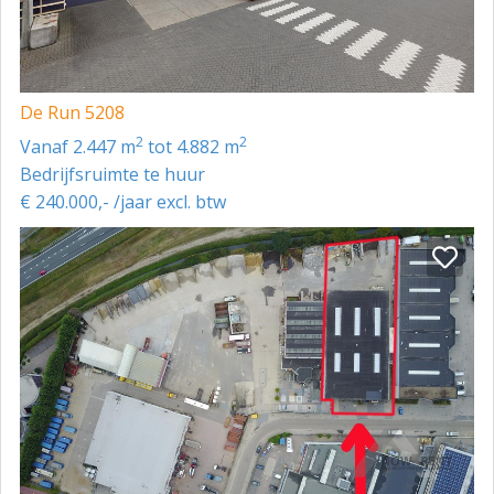
De Run 5208
2
2
vanaf 2.447 m
tot 4.882 m
Bedrijfsruimte te huur
€ 240.000,- /jaar excl. btw