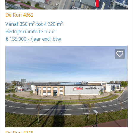
De Run 4362
2
2
vanaf 350 m
tot 4.220 m
Bedrijfsruimte te huur
€ 135.000,- /jaar excl. btw
De Run 4219