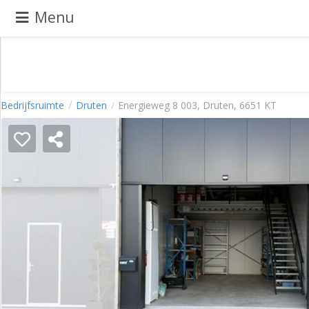
Menu
Pand
Bedrijfsruimte
Druten
Energieweg 8 003, Druten, 6651 KT
aanbieden
Pand
zoeken
Waarom
adverteren
Premium
adverteren
Blog
Registreren
Login