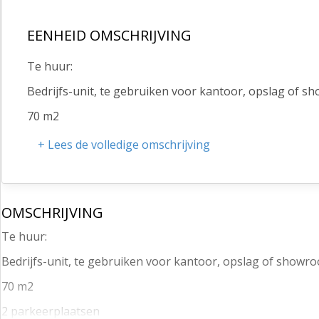
EENHEID OMSCHRIJVING
Te huur:
Bedrijfs-unit, te gebruiken voor kantoor, opslag of s
70 m2
2 parkeerplaatsen
+ Lees de volledige omschrijving
Per direct beschikbaar.
Huurprijs: € 600,-excl. p.m. + € 50,- servicekosten
OMSCHRIJVING
Jan van zee
Te huur:
Bedrijfs-unit, te gebruiken voor kantoor, opslag of showr
70 m2
2 parkeerplaatsen