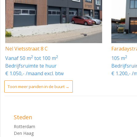
Nel Vietsstraat 8 C
Faradaystr
2
2
2
vanaf 50 m
tot 100 m
105 m
Bedrijfsruimte te huur
Bedrijfsru
€ 1.050,- /maand excl. btw
€ 1.200,- /
Toon meer panden in de buurt →
Steden
Rotterdam
Den Haag