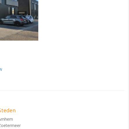
w
Steden
Arnhem
Zoetermeer