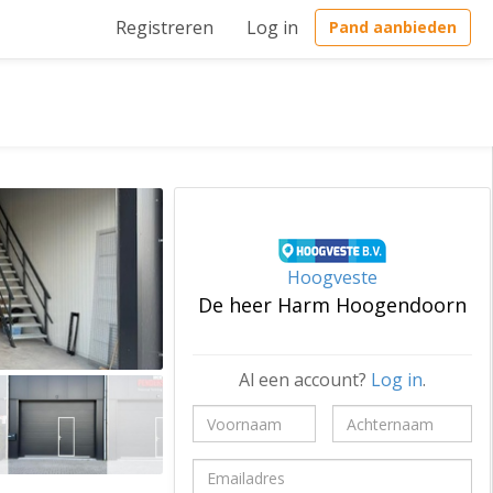
Registreren
Log in
Pand aanbieden
Hoogveste
De heer Harm Hoogendoorn
Al een account?
Log in
.