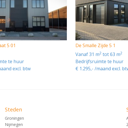
aat 5 01
De Smalle Zijde 5 1
2
2
vanaf 31 m
tot 63 m
imte te huur
Bedrijfsruimte te huur
maand excl. btw
€ 1.295,- /maand excl. bt
Steden
Groningen
Nijmegen