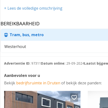
Per direct beschikbaar.
+ Lees de volledige omschrijving
Huurprijs: € 600,-excl. p.m. + € 50,- servicekosten
Jan van zee
BEREIKBAARHEID
Tram, bus, metro
Westerhout
Advertentie ID:
97311
Datum online:
29-09-2024
Laatst bijgew
Aanbevolen voor u
Bekijk
bedrijfsruimte in Druten
of bekijk deze panden: