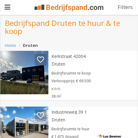
Filters
Bedrijfspand Druten te huur & te
koop
Pand
Home
Druten
aanbieden
Pand
Kerkstraat 42004
zoeken
Druten
Waarom
Bedrijfsruimte te koop
Verkoopprijs: € 69.500
adverteren
Premium
v.o.n.
2
adverteren
38 m
Blog
Industrieweg 39 1
Druten
Registreren
Bedrijfsruimte te huur
Login
€ 1.675 /maand