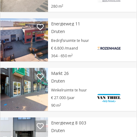
2
280 m
Energieweg 11
Druten
Bedrijfsruimte te huur
€ 6.800 /maand
2
364 - 650 m
Markt 26
Druten
Winkelruimte te huur
€ 27.000 /jaar
2
90 m
Energieweg 8 003
Druten