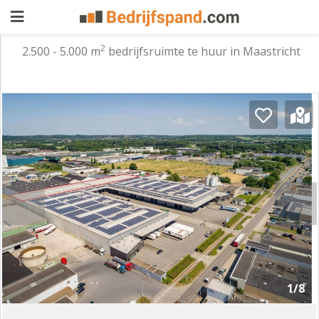
2
2.500 - 5.000 m
bedrijfsruimte te huur in Maastricht
Pand
aanbieden
Pand
zoeken
Waarom
adverteren
Premium
adverteren
Blog
Registreren
1/8
Login