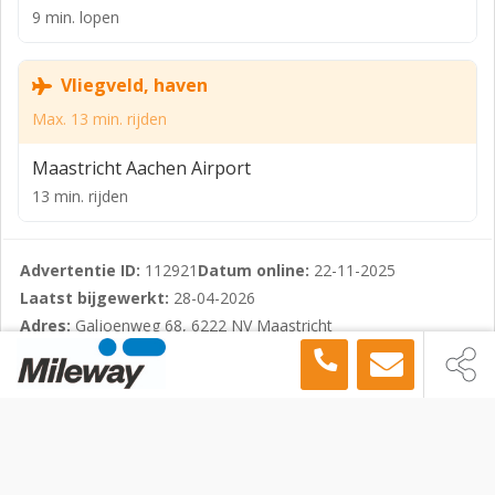
9 min. lopen
hoogte van circa 9 meter;
- Maximale vloerbelasting bedraagt 7,5 ton per m²
Vliegveld, haven
(staalvezel versterkt);
Max. 13 min. rijden
- Een deel van de kantoorruimte is voorzien van airco;
- Het gehele complex is voorzien van zonnepanelen,
Maastricht Aachen Airport
LED-verlichtingsarmaturen en sprinklerinstallatie.
13 min. rijden
Kenmerken:
Huurprijs
Advertentie ID:
112921
Datum online:
22-11-2025
Laatst bijgewerkt:
28-04-2026
Vanaf € 49,50 per m² per jaar.
Adres:
Galjoenweg 68, 6222 NV Maastricht
Huurprijs kantoorruimte
Op aanvraag.
Bedrijfsruimte
Maastricht
Huurtermijn
Galjoenweg 68, Maastricht, 6222 NV
Flexibele huurtermijnen zijn bespreekbaar.