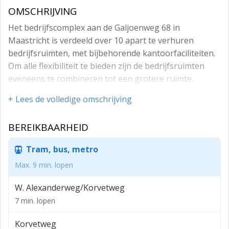
OMSCHRIJVING
Het bedrijfscomplex aan de Galjoenweg 68 in
Maastricht is verdeeld over 10 apart te verhuren
bedrijfsruimten, met bijbehorende kantoorfaciliteiten.
Om alle flexibiliteit te bieden zijn de bedrijfsruimten
eveneens te combineren tot een grotere ruimte.
Gerenommeerde bedrijven hebben zich hier reeds
+ Lees de volledige omschrijving
gevestigd, zoals DPD, REMA Holland en Nordson
Benelux.
BEREIKBAARHEID
Flexibele huurcondities zijn bespreekbaar!
Tram, bus, metro
Alle bedrijfsunits zijn 24/7 toegankelijk en middels een
elektrische schuifpoort is de toegang en veiligheid van
Max. 9 min. lopen
het terrein gewaarborgd.
W. Alexanderweg/Korvetweg
Voorzieningen
7 min. lopen
- Alle units zijn voorzien van 2 overheadpoorten,
Korvetweg
gasheaters, separate nutsvoorzieningen en een vrije