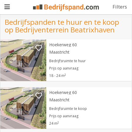
Filters
Bedrijfspanden te huur en te koop
op Bedrijventerrein Beatrixhaven
Pand
Hoekerweg 60
aanbieden
Pand
Maastricht
zoeken
Bedrijfsruimte te huur
Prijs op aanvraag
Waarom
2
18 - 24 m
adverteren
Premium
adverteren
Hoekerweg 60
Blog
Maastricht
Bedrijfsruimte te koop
Registreren
Prijs op aanvraag
2
24 m
Login