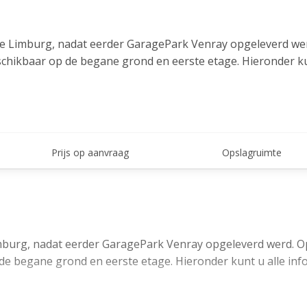
ie Limburg, nadat eerder GaragePark Venray opgeleverd wer
hikbaar op de begane grond en eerste etage. Hieronder ku
te huur en te koop. De parkeerplaatsen zijn gesitueerd op 
eveiligingspartner DETEC. De beveiligde parkeerplaatsen zij
Prijs op aanvraag
Opslagruimte
ein Ubroek. De locatie ligt op vijf autominuten van het cen
osnelweg A73 (richting Nijmegen en Roermond) bevindt zich 
sburg en Eindhoven) en het Duitse wegennet.
mburg, nadat eerder GaragePark Venray opgeleverd werd. Op
 begane grond en eerste etage. Hieronder kunt u alle inf
e huur en te koop. De boxen hebben een oppervlakte van