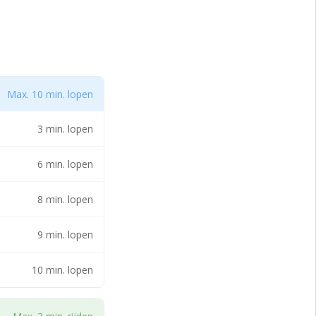
ligd (BORG-2).
aragePark en vallen
n een
Max. 10 min. lopen
 van Venlo en kent
, van waaruit er
3 min. lopen
6 min. lopen
t/m 24m2 en zijn
8 min. lopen
). Ook
9 min. lopen
10 min. lopen
 om de prijzen