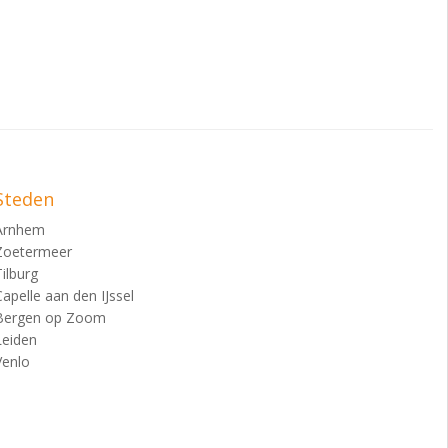
Steden
Arnhem
Zoetermeer
Tilburg
Capelle aan den IJssel
Bergen op Zoom
Leiden
Venlo