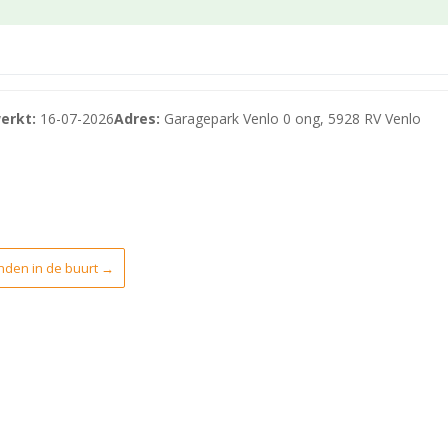
voorzien
eze functionaliteiten:
erkt:
16-07-2026
Adres:
Garagepark Venlo 0 ong, 5928 RV Venlo
p /Venlo.
op zijn gezet door eigenaren. Neem contact met ons op om d
den in de buurt →
ien
unctionaliteiten:
 (BORG-2)