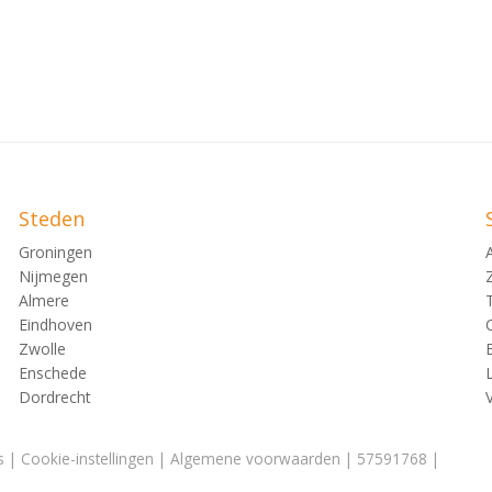
Steden
RG-2)
Groningen
Nijmegen
Almere
Eindhoven
Zwolle
Enschede
Dordrecht
s
|
Cookie-instellingen
|
Algemene voorwaarden
| 57591768 |