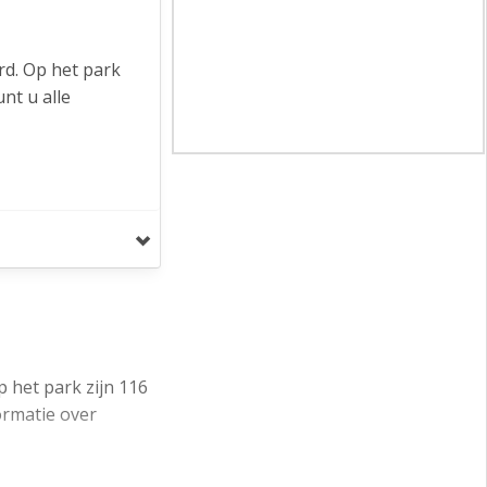
d. Op het park
nt u alle
het GaragePark
n voorzien van
trum van Venlo
op ca. 2,5 km,
 het park zijn 116
ormatie over
 18m2 t/m 24m2