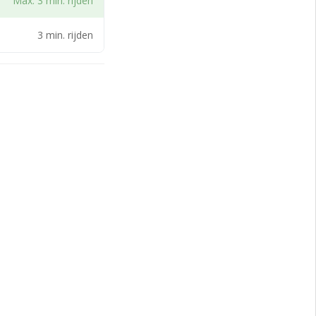
Max. 3 min. rijden
3 min. rijden
e prijzen en