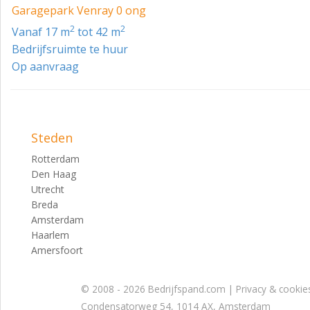
- Brand- en inbraakbeveiliging (BORG 2 gecertificeerd)
Garagepark Venray 0 ong
- Sanitaire voorziening met wateraansluiting
- Eigen brievenbus op het park
2
2
vanaf 17 m
tot 42 m
- Zonnepanelen
Bedrijfsruimte te huur
- Sectionale overheaddeur van Hörmann
Op aanvraag
- Uitgekiend lichtplan
- Vier stroompunten
- Parkbeheerder aangestuurd door de VvE
Parkfaciliteiten
- Afgesloten terrein met stroomschokbeveiliging
Steden
- 24/7 camerabewaking aangesloten op de meldkamer (BO
Rotterdam
- Open buitenterrein (veel ruimte rondom de boxen)
Den Haag
Utrecht
- Goederenlift voor de boxen op de etage
Breda
Amsterdam
- Sanitaire voorziening met wateraansluiting
Haarlem
- Zonnepanelen
Amersfoort
- Uitgekiend lichtplan
© 2008 - 2026 Bedrijfspand.com |
Privacy & cookie
- Parkbeheerder aangestuurd door de VvE
Condensatorweg 54, 1014 AX, Amsterdam