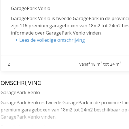
GaragePark Venlo
GaragePark Venlo is tweede GaragePark in de provinc
zijn 116 premium garageboxen van 18m2 tot 24m2 besc
informatie over GaragePark Venlo vinden.
+ Lees de volledige omschrijving
Beveiligde parkeerplaatsen
Op GaragePark Venlo zijn beveiligde parkeerplaatsen 
en vallen dan ook onder het toezicht van onze vaste b
2
2
2
Vanaf 18 m
tot 24 m
een antiparkeerbeugel, zodat het gebruik exclusief is.
Locatie en bereikbaarheid
OMSCHRIJVING
GaragePark Venlo ligt aan De Sondert op bedrijventerr
GaragePark Venlo
en kent een prima bereikbaarheid. De oprit van de aut
van waaruit er aansluiting is op de A67 (richting Dui
GaragePark Venlo is tweede GaragePark in de provincie Li
premium garageboxen van 18m2 tot 24m2 beschikbaar op de
Garageboxen van 18m2 tot 24m2
GaragePark Venlo vinden.
Op GaragePark Venlo zijn 116 premium garageboxen t
Beveiligde parkeerplaatsen