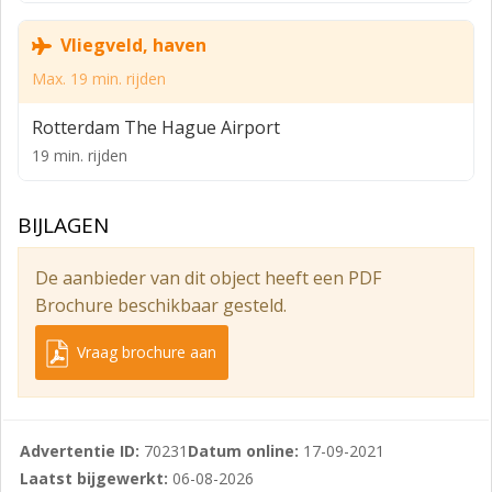
de direct omgeving is bovendien ruimschoots
parkeergelegenheid aanwezig.
Vliegveld, haven
Opleveringsniveau
Max. 19 min. rijden
- Airconditioning met verwarming
Rotterdam The Hague Airport
- Alarminstallatie
19 min. rijden
- Balie
BIJLAGEN
- Camerabeveiliging
- Dauerluftung
De aanbieder van dit object heeft een PDF
- Glasvezel
Brochure beschikbaar gesteld.
- Glazen pui
Vraag brochure aan
- Systeemplafond met inbouwverlichting
- Internet- telefonieaansluiting
Advertentie ID:
70231
Datum online:
17-09-2021
- Pantry
Laatst bijgewerkt:
06-08-2026