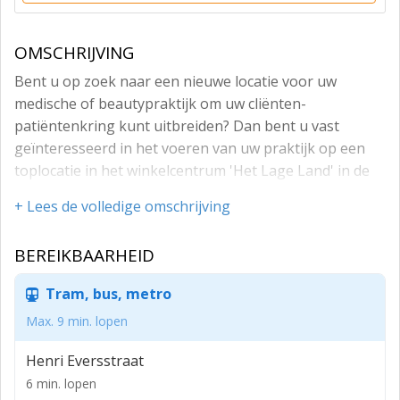
OMSCHRIJVING
Bent u op zoek naar een nieuwe locatie voor uw
medische of beautypraktijk om uw cliënten-
patiëntenkring kunt uitbreiden? Dan bent u vast
geïnteresseerd in het voeren van uw praktijk op een
toplocatie in het winkelcentrum 'Het Lage Land' in de
wijk Prins Alexander in Rotterdam. Het winkelcentrum
+ Lees de volledige omschrijving
trekt door de mix van lokale ondernemers en landelijke
ketens, zoals onder andere de Big Bazar, Action,
BEREIKBAARHEID
Scapino, Kruidvat, Albert Heijn en de Jumbo, dagelijks
duizenden bezoekers.
Tram, bus, metro
In het House of Marjory Alice aan de Henk
Max. 9 min. lopen
Speksnijderstraat zijn prachtige praktijk- kantoorunits
beschikbaar voor diverse professionals zoals
Henri Eversstraat
bijvoorbeeld schoonheidsspecialiste, barbier, kapper,
6 min. lopen