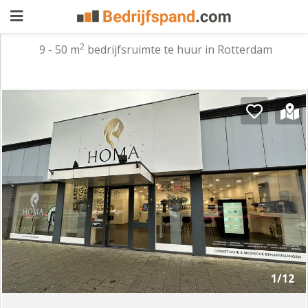
2
9 - 50 m
bedrijfsruimte te huur in Rotterdam
Pand
aanbieden
Pand
zoeken
Waarom
adverteren
Premium
adverteren
Blog
Registreren
1/12
Login