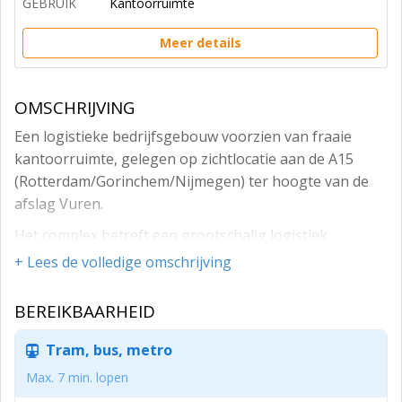
GEBRUIK
Kantoorruimte
Meer details
OMSCHRIJVING
Een logistieke bedrijfsgebouw voorzien van fraaie
kantoorruimte, gelegen op zichtlocatie aan de A15
(Rotterdam/Gorinchem/Nijmegen) ter hoogte van de
afslag Vuren.
Het complex betreft een grootschalig logistiek
bedrijfscomplex met kantoorruimte. De bedrijfsruimte
+ Lees de volledige omschrijving
bestaat uit vier bedrijfshallen, een assemblageruimte
en een laad-/losplein.
BEREIKBAARHEID
Het complex is voorzien van palletstellingen,
Tram, bus, metro
ledverlichting, verwarming, overheaddeuren en
loopdeuren.
Max. 7 min. lopen