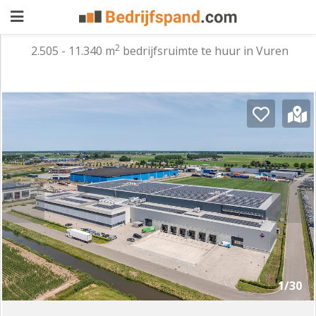
2
2.505 - 11.340 m
bedrijfsruimte te huur in Vuren
Pand
aanbieden
Pand
zoeken
Waarom
adverteren
Premium
adverteren
Blog
Registreren
1/30
Login