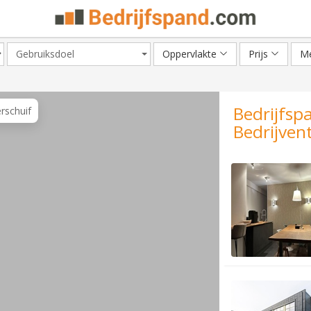
Gebruiksdoel
Oppervlakte
Prijs
Me
Bedrijfsp
erschuif
Bedrijven