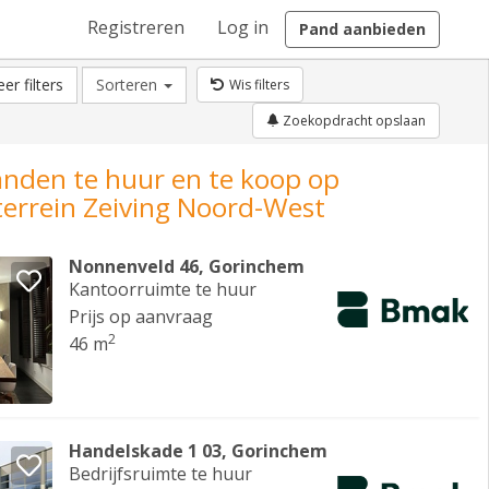
Registreren
Log in
Pand aanbieden
er filters
Sorteren
Wis filters
Zoekopdracht opslaan
anden te huur en te koop op
terrein Zeiving Noord-West
Nonnenveld 46, Gorinchem
Kantoorruimte te huur
Prijs op aanvraag
2
46 m
Handelskade 1 03, Gorinchem
Bedrijfsruimte te huur