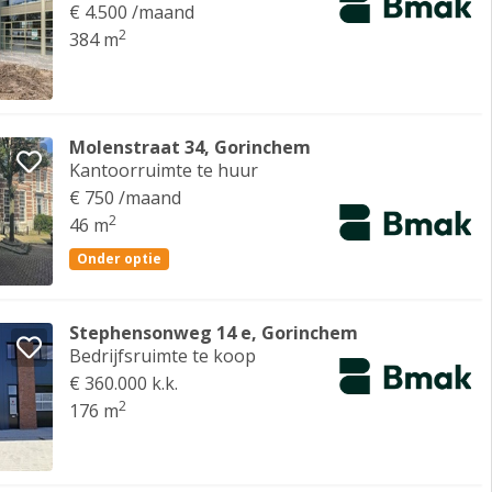
€ 4.500 /maand
2
384 m
Molenstraat 34, Gorinchem
Kantoorruimte te huur
€ 750 /maand
2
46 m
Onder optie
Stephensonweg 14 e, Gorinchem
Bedrijfsruimte te koop
€ 360.000 k.k.
2
176 m