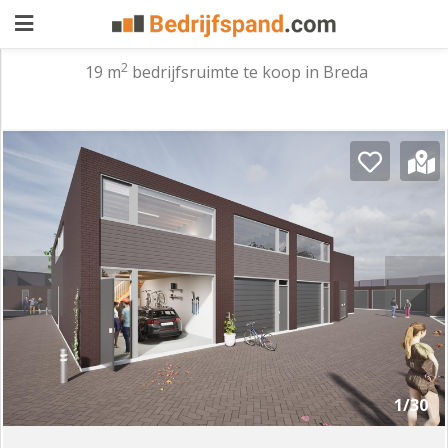
2
19 m
bedrijfsruimte te koop in Breda
Pand
aanbieden
Pand
zoeken
Waarom
adverteren
Premium
adverteren
Blog
Registreren
1/30
Login