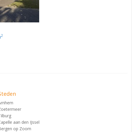
2
m
Steden
Arnhem
Zoetermeer
Tilburg
Capelle aan den IJssel
Bergen op Zoom