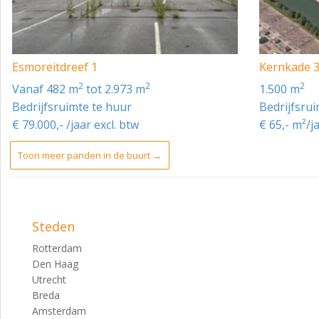
- sanitair/kleedruimte met toilet;
- gedeeltelijk systeemplafonds;
- cv met radiatoren;
Esmoreitdreef 1
Kernkade 
2
2
2
- airco in de kantoorruimte.
vanaf 482 m
tot 2.973 m
1.500 m
Bedrijfsruimte te huur
Bedrijfsru
VOORZIENINGEN BEDRIJFSRUIMTE
€ 79.000,- /jaar excl. btw
€ 65,- m²/j
- meterkast met zelfstandige hoofdaansluitingen op d
Toon meer panden in de buurt →
- heaters;
- elektrische overheaddeuren (extra breed ca. 6,00 m en
- betonnen vloeren;
Steden
- krachtstroomaansluitingen;
Rotterdam
- LED verlichting.
Den Haag
Utrecht
- stroomaansluiting 3 x 63 ampere, met krachtstroom e
Breda
Amsterdam
BRANDSTOFPOMP