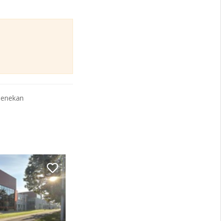
oenekan
(zie