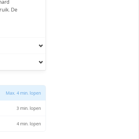
hard
ruik. De
n. Aan deze
irect bij de
tegenover de
 bedrijf tot
Max. 4 min. lopen
3 min. lopen
4 min. lopen