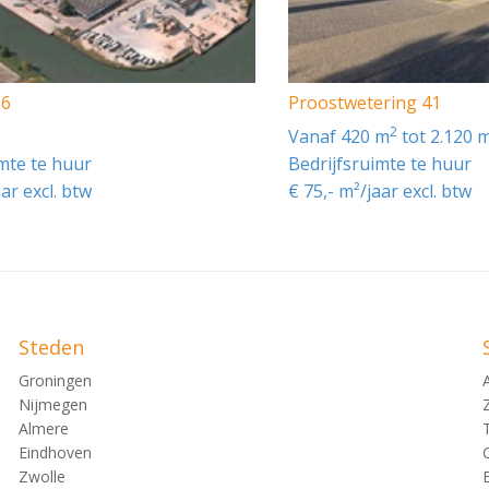
36
Proostwetering 41
2
vanaf 420 m
tot 2.120 
imte te huur
Bedrijfsruimte te huur
aar excl. btw
€ 75,- m²/jaar excl. btw
e nutsvoorzieningen;
 ca. 9,00 m) met een inrij hoogte van ca. 4,25 m;
Steden
Groningen
Nijmegen
Almere
n 3 x 25 ampere ter plaatse van verhard terrein.
Eindhoven
Zwolle