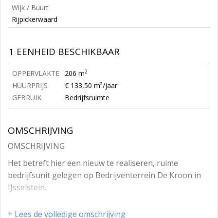
Wijk / Buurt
Rijpickerwaard
1 EENHEID BESCHIKBAAR
2
OPPERVLAKTE
206 m
HUURPRIJS
€ 133,50 m²/jaar
GEBRUIK
Bedrijfsruimte
OMSCHRIJVING
OMSCHRIJVING
Het betreft hier een nieuw te realiseren, ruime
bedrijfsunit gelegen op Bedrijventerrein De Kroon in
IJsselstein.
De bedrijfsunit bestaat uit bedrijfsruimte gelegen op
+ Lees de volledige omschrijving
de begane grond, showroom-kantoorruimte verdeeld