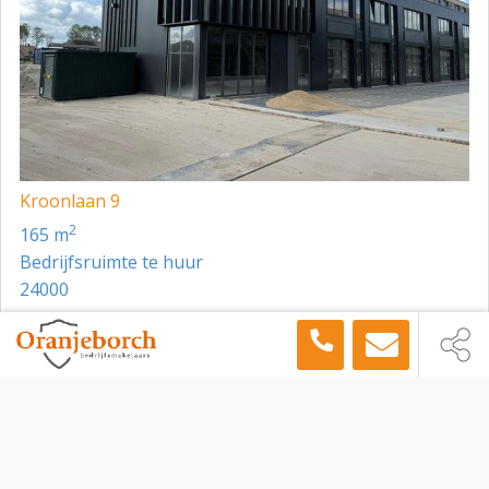
- Laadpunt t.b.v. elektrische auto’s;
- Zonnepanelen;
- Glasvezelaansluiting;
- Airco units t.b.v. koeling en verwarming;
- LED-verlichting;
Kroonlaan 9
- Eventueel een systeemplafond;
2
165 m
- Kabelgoot rondom v.z.v. diverse wcd’s op de
Bedrijfsruimte te huur
verdieping;
24000
- Afgewerkte wanden op de verdieping;
Toon meer panden in de buurt →
- Volledig afgewerkte toiletgroep met fontein op de
begane grond en 1e verdieping;
Bedrijfsruimte
IJsselstein
Kroonlaan 13, IJsselstein, 3401 MW
- Pantry v.z.v. koelkast, vaatwasser en close-in boiler.
HUURPRIJS