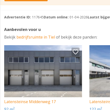
Advertentie ID:
117645
Datum online:
01-04-2026
Laatst bijge
Aanbevolen voor u
Bekijk
bedrijfsruimte in Tiel
of bekijk deze panden:
Latensteinse Middenweg 17
Latenstei
2
2
92 m
122 m