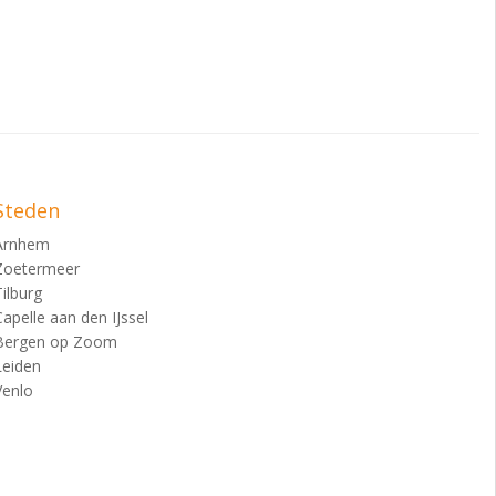
Steden
Arnhem
Zoetermeer
Tilburg
Capelle aan den IJssel
Bergen op Zoom
Leiden
Venlo