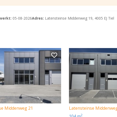
werkt:
05-08-2026
Adres:
Latensteinse Middenweg 19, 4005 EJ Tiel
nse Middenweg 21
Latensteinse Middenwe
2
104 m