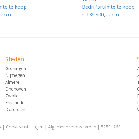
imte te koop
Bedrijfsruimte te koop
v.o.n.
€ 139.500,- v.o.n.
Steden
Groningen
Nijmegen
Almere
Eindhoven
Zwolle
Enschede
Dordrecht
s
|
Cookie-instellingen
|
Algemene voorwaarden
| 57591768 |