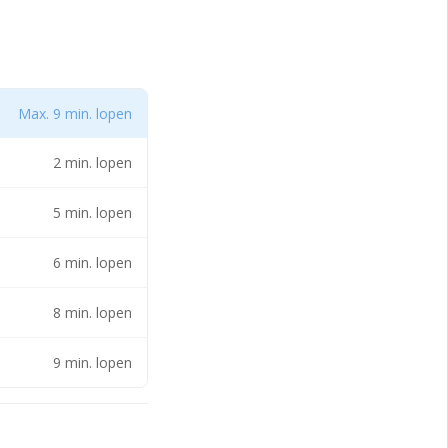
d op
valsbasis voor
richting Rotterdam,
rele verbeteringen
Max. 9 min. lopen
stbestendige
re
2 min. lopen
n
sverbindingen een
5 min. lopen
ging, uitstekende
 vestigingslocatie
6 min. lopen
8 min. lopen
9 min. lopen
, alsmede het
n