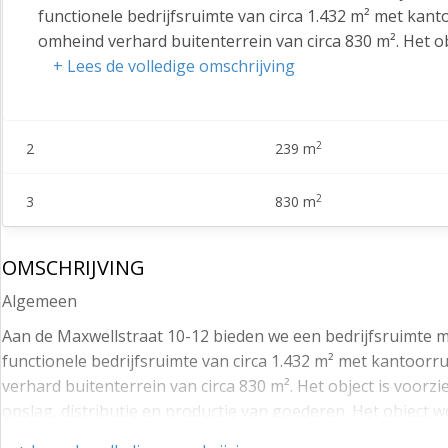
functionele bedrijfsruimte van circa 1.432 m² met kan
omheind verhard buitenterrein van circa 830 m². Het ob
zowel geschikt voor opslag, distributie en productie v
+ Lees de volledige omschrijving
Parkeren kan onder andere naast het pand langs de op
De Maxwellstraat in Dordrecht is strategisch gelegen 
2
2
239 m
bedrijventerrein Dordtse Kil I, nabij de belangrijke ve
voor bedrijven die optimale bereikbaarheid en logistiek
richting Rotterdam, Breda en Antwerpen, terwijl ook s
2
3
830 m
infrastructurele verbeteringen rondom de aansluitin
verkeersdoorstroming en een toekomstbestendige onts
OMSCHRIJVING
Ook met het openbaar vervoer is de Maxwellstraat goed
Algemeen
sprinterverbindingen richting onder andere Rotterdam
Aan de Maxwellstraat 10-12 bieden we een bedrijfsruimte m
busverbindingen een goede aansluiting op de omliggen
functionele bedrijfsruimte van circa 1.432 m² met kantoor
centrale ligging, uitstekende infrastructuur en goede
verhard buitenterrein van circa 830 m². Het object is voorz
Maxwellstraat een aantrekkelijke vestigingslocatie v
opslag, distributie en productie van goederen. Het object 
Indeling
naast het pand langs de openbare weg en natuurlijk op het