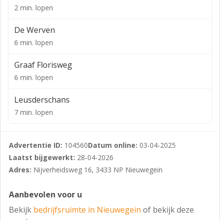
met antraciet grijze stalen sandwichpanelen. De vrije
2 min. lopen
hoogte van de bedrijfsruimte bedraagt circa 9,25
meter.
De Werven
6 min. lopen
Het kantoorgedeelte met een zelfstandige entree
wordt voorzien van een transparante gevel. Het is
Graaf Florisweg
verdeeld over twee bouwlagen en wordt op een
6 min. lopen
hoogwaardig niveau afgewerkt.
Leusderschans
Aan de westgevel wordt het huidige benzinestation
7 min. lopen
geïntegreerd in het bedrijfsgebouw.
De eigenaar gaat graag met u in gesprek over
eventuele aanvullende eisen en wensen voor uw
Advertentie ID:
104560
Datum online:
03-04-2025
huisvesting.
Laatst bijgewerkt:
28-04-2026
Adres:
Nijverheidsweg 16, 3433 NP Nieuwegein
BEREIKBAARHEID
Eigen vervoer:
Aanbevolen voor u
Nieuwegein is dankzij de centrale ligging in het laden,
Bekijk
bedrijfsruimte in Nieuwegein
of bekijk deze
op het knooppunt van de snelweg A2, A12 en A27, een