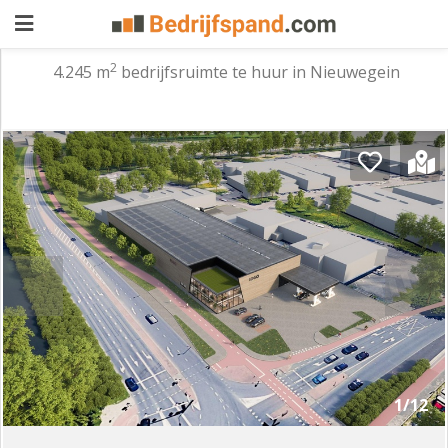
2
4.245 m
bedrijfsruimte te huur in Nieuwegein
Pand
aanbieden
Pand
zoeken
Waarom
adverteren
Premium
adverteren
Blog
Registreren
1/12
Login