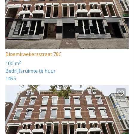
Bloemkwekersstraat 78C
2
100 m
Bedrijfsruimte te huur
1495