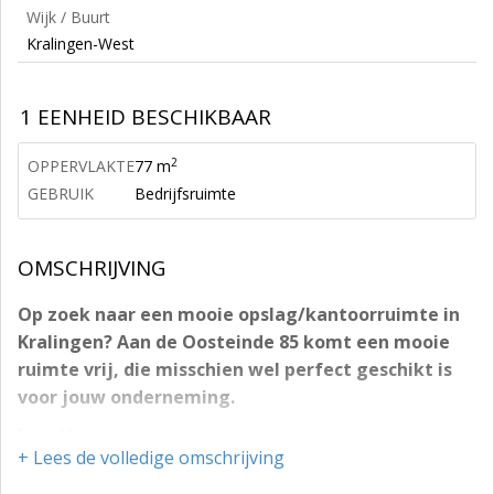
Wijk / Buurt
Kralingen-West
1 EENHEID BESCHIKBAAR
2
OPPERVLAKTE
77 m
GEBRUIK
Bedrijfsruimte
OMSCHRIJVING
Op zoek naar een mooie opslag/kantoorruimte in
Kralingen? Aan de Oosteinde 85 komt een mooie
ruimte vrij, die misschien wel perfect geschikt is
voor jouw onderneming.
Locatie
+ Lees de volledige omschrijving
Gunstig gelegen opslag/kantoorruimte aan de
Oosteinde 85 te Rotterdam gelegen in stadsdeel