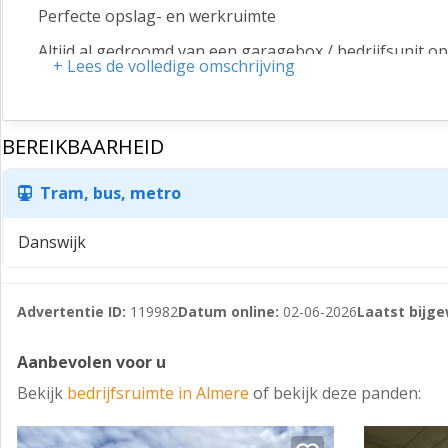
Perfecte opslag- en werkruimte
Altijd al gedroomd van een garagebox / bedrijfsunit o
+ Lees de volledige omschrijving
een toplocatie nabij de A6 in Almere. U kunt hier in i
stallingsplek voor uw camper of caravan.
Er zijn 2 units naast elkaar beschikbaar van dezelfde m
BEREIKBAARHEID
Specificaties garagebox / bedrijfsunit:
Tram, bus, metro
- 44 m² bvo (4.80 breed x 9.20 lang)
- Hoge overheaddeur elektrisch bedienbaar (3 meter b
Danswijk
- De vloer heeft een vloerbelasting van 1.500 kg/m2
- In de unit is een wateraansluiting aanwezig alsmede 
Advertentie ID:
119982
Datum online:
02-06-2026
Laatst bijge
- Krachtstroompunt beschikbaar.
Aanbevolen voor u
- Er is een centrale sanitaire ruimte aanwezig voor de u
Bekijk
bedrijfsruimte in Almere
of bekijk deze panden:
Aarzel niet om de voordelen van een garagebox te ont
creëren, wij hebben de oplossing voor u. Neem vandaa