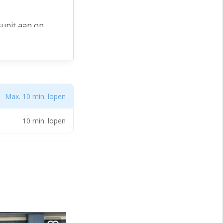
sunit aan op
plaats of
Max. 10 min. lopen
10 min. lopen
ruimte wilt