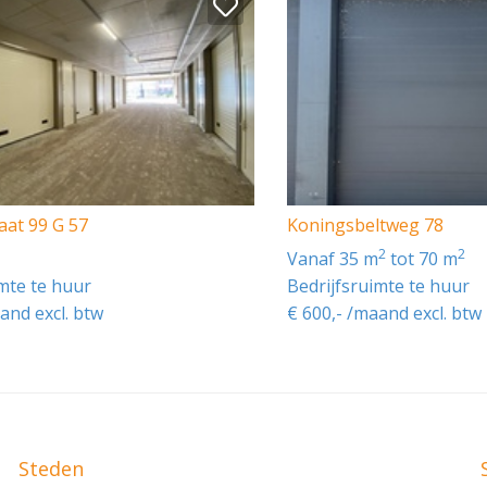
0 excl. BTW per maand, en bestaan uit:
aat 99 G 57
Koningsbeltweg 78
2
2
vanaf 35 m
tot 70 m
imte te huur
Bedrijfsruimte te huur
and excl. btw
€ 600,- /maand excl. btw
Steden