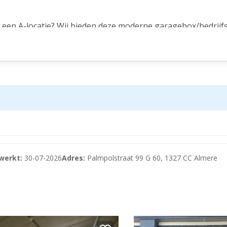
p een A-locatie? Wij bieden deze moderne garagebox/bedrijf
edere vorm ondernemen, denk hierbij aan: opslagruimte, werk
aat.
reed en 3,5 meter hoog).
verlichting en elektrapunten.
werkt:
30-07-2026
Adres:
Palmpolstraat 99 G 60, 1327 CC Almere
nits.
dekken. Of u nu extra opslagruimte nodig heeft of een werk
g nog contact met ons op!