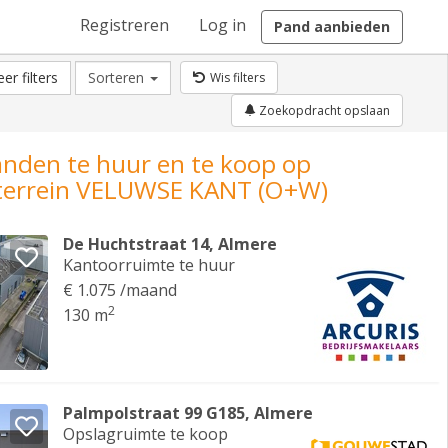
Registreren
Log in
Pand aanbieden
er filters
Sorteren
Wis filters
Zoekopdracht opslaan
anden te huur en te koop op
nterrein VELUWSE KANT (O+W)
De Huchtstraat 14, Almere
Kantoorruimte te huur
€ 1.075 /maand
2
130 m
Palmpolstraat 99 G185, Almere
Opslagruimte te koop