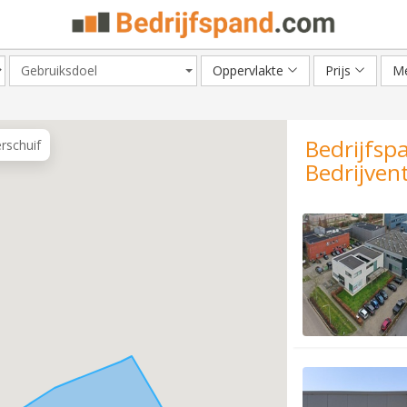
Gebruiksdoel
Oppervlakte
Prijs
Me
Bedrijfsp
erschuif
Bedrijve