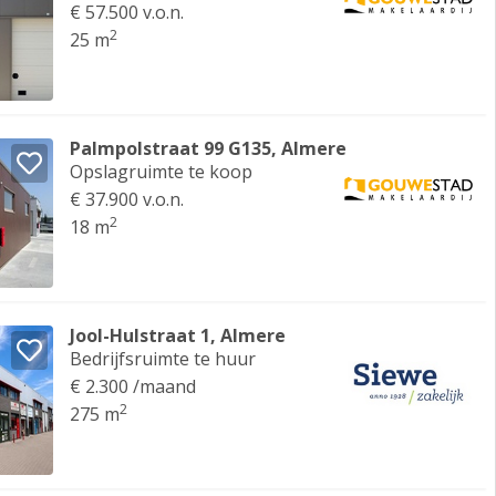
€ 57.500 v.o.n.
2
25 m
Palmpolstraat 99 G135, Almere
Opslagruimte te koop
€ 37.900 v.o.n.
2
18 m
Jool-Hulstraat 1, Almere
Bedrijfsruimte te huur
€ 2.300 /maand
2
275 m