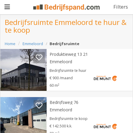
Filters
Bedrijfsruimte Emmeloord te huur &
te koop
Pand
Home
Emmeloord
Bedrijfsruimte
aanbieden
Pand
Produktieweg 13 21
zoeken
Emmeloord
Waarom
Bedrijfsruimte te huur
€ 900 /maand
adverteren
Premium
2
60 m
adverteren
Blog
Bedrijfsweg 76
Emmeloord
Registreren
Bedrijfsruimte te koop
€ 142.500 k.k.
Login
2