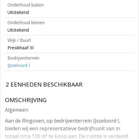
Onderhoud buiten
Uitstekend
Onderhoud binnen
Uitstekend
Wijk / Buurt
Presikhaaf III
Bedrijventerrein
IJsseloord I
2 EENHEDEN BESCHIKBAAR
OMSCHRIJVING
Algemeen
Aan de Ringoven, op bedrijventerrein IJsseloord I,
bieden wij een representatieve bedrijfsunit van in
totaal circa 120 m² te koop aan. De ruimte is verdeeld