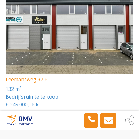
Omgevingsloket.
Energielabel
Het pand beschikt over energielabel A++.
Heeft dit pand uw interesse gewekt? Dan nodigen wij u
van harte uit het pand eens van binnen te komen
bekijken!
Leemansweg 37 B
2
132 m
Bedrijfsruimte te koop
€ 245.000,- k.k.
Toon meer panden in de buurt →
Bedrijfsruimte
Arnhem
Ringoven 18 A, Arnhem, 6826 TR