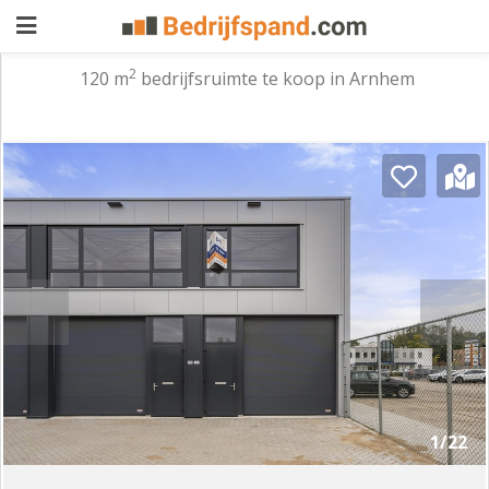
2
120 m
bedrijfsruimte te koop in Arnhem
Pand
aanbieden
Pand
zoeken
Waarom
adverteren
Premium
adverteren
Blog
Registreren
1/22
Login