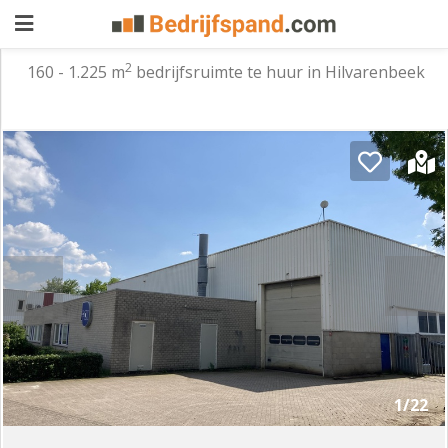
2
160 - 1.225 m
bedrijfsruimte te huur in Hilvarenbeek
Pand
aanbieden
Pand
zoeken
Waarom
adverteren
Premium
adverteren
Blog
Registreren
1/22
Login