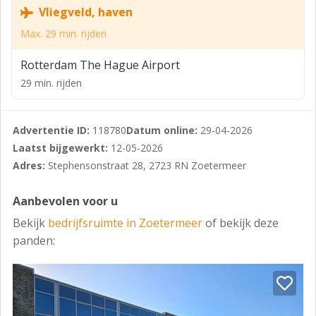
Vliegveld, haven
Deze centrale ligging maakt de locatie ideaal voor
zowel werknemers als bezoekers.
Max. 29 min. rijden
KADASTRALE GEGEVENS
Rotterdam The Hague Airport
Gemeente : Zegwaard
29 min. rijden
Sectie : F
Nummer : 519 + 520
Advertentie ID:
118780
Datum online:
29-04-2026
Laatst bijgewerkt:
12-05-2026
Bouwjaar: 1985
Adres:
Stephensonstraat 28, 2723 RN Zoetermeer
BESTEMMING
Aanbevolen voor u
De bestemming van de Stephensonstraat 28 is
"bedrijventerrein".
Bekijk
bedrijfsruimte in Zoetermeer
of bekijk deze
panden:
Bestemmingsplan : Noordelijke Bedrijventerreinen
Planstatus : onherroepelijk 20-09-2013
Overheid : gemeente Zoetermeer