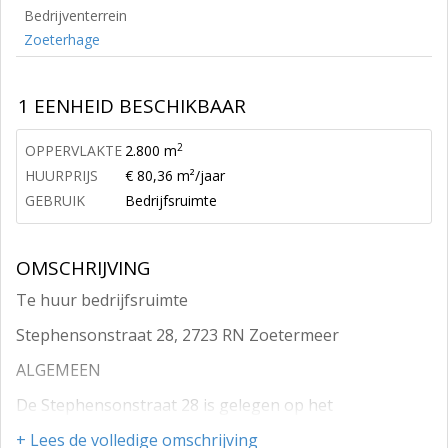
Bedrijventerrein
Zoeterhage
1 EENHEID BESCHIKBAAR
2
OPPERVLAKTE
2.800 m
HUURPRIJS
€ 80,36 m²/jaar
GEBRUIK
Bedrijfsruimte
OMSCHRIJVING
Te huur bedrijfsruimte
Stephensonstraat 28, 2723 RN Zoetermeer
ALGEMEEN
De Stephensonstraat 28 is gelegen op het
bedrijventerrein Zoeterhage. Dit terrein is het op één
+ Lees de volledige omschrijving