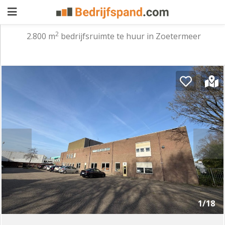
2
2.800 m
bedrijfsruimte te huur in Zoetermeer
Pand
aanbieden
Pand
zoeken
Waarom
adverteren
Premium
adverteren
Blog
Registreren
1/18
Login