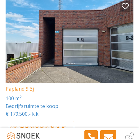
Papland 9 3j
2
100 m
Bedrijfsruimte te koop
€ 179.500,- k.k.
Toon meer panden in de buurt →
Snoek Bedrijfshuisvesting