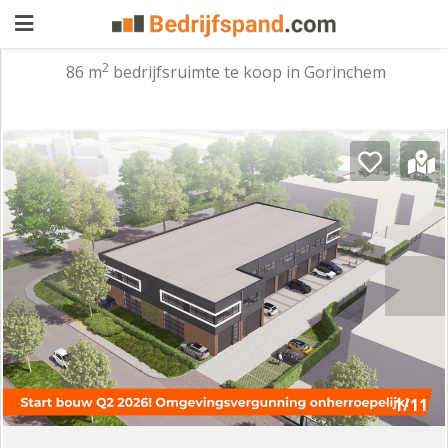
2
86 m
bedrijfsruimte te koop in Gorinchem
Pand
aanbieden
Pand
zoeken
Waarom
adverteren
Premium
adverteren
Blog
Registreren
1/11
Login