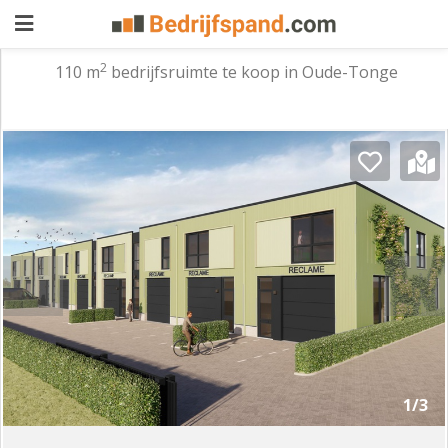
2
110 m
bedrijfsruimte te koop in Oude-Tonge
Pand
aanbieden
Pand
zoeken
Waarom
adverteren
Premium
adverteren
Blog
Registreren
1/3
Login