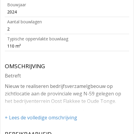
Bouwjaar
2024
Aantal bouwlagen
2
Typische oppervlakte bouwlaag
110 m²
OMSCHRIJVING
Betreft
Nieuw te realiseren bedrijfsverzamelgbeouw op
zichtlocatie aan de provinciale weg N-59 gelegen op
het bedrijventerrein Oost Flakkee te Oude Tonge.
Het bedrijventerrein Oost-Flakkee is voorzien van
+ Lees de volledige omschrijving
Parkmanagement met beveiliging. De bedrijfsunits
wordt op een hoogwaardig afwerkingsniveau