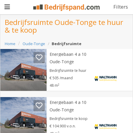
Filters
Bedrijfsruimte Oude-Tonge te huur
& te koop
Pand
Home
Oude-Tonge
Bedrijfsruimte
aanbieden
Pand
Energiebaan 4 a 10
zoeken
Oude-Tonge
Waarom
Bedrijfsruimte te huur
€ 505 /maand
adverteren
Premium
2
48 m
adverteren
Blog
Energiebaan 4 a 10
Oude-Tonge
Registreren
Bedrijfsruimte te koop
€ 104.900 v.o.n.
Login
2