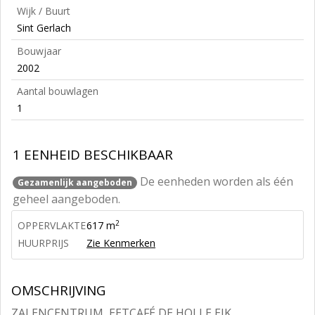
Wijk / Buurt
Sint Gerlach
Bouwjaar
2002
Aantal bouwlagen
1
1 EENHEID BESCHIKBAAR
De eenheden worden als één
Gezamenlijk aangeboden
geheel aangeboden.
2
OPPERVLAKTE
617 m
HUURPRIJS
Zie Kenmerken
OMSCHRIJVING
ZALENCENTRUM, EETCAFÉ DE HOLLE EIK,