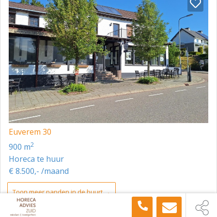
Euverem 30
2
900 m
Horeca te huur
€ 8.500,- /maand
Toon meer panden in de buurt →