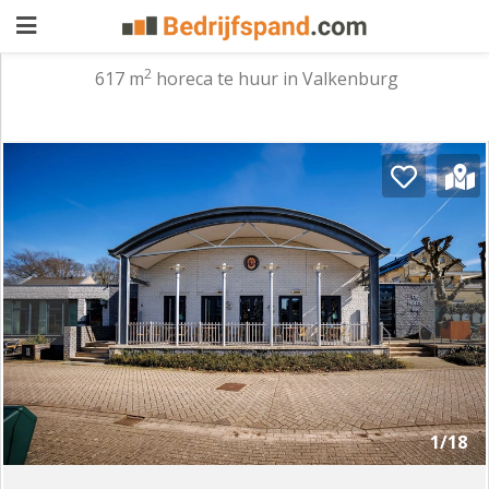
2
617 m
horeca te huur in Valkenburg
Pand
aanbieden
Pand
zoeken
Waarom
adverteren
Premium
adverteren
Blog
Registreren
1/18
Login