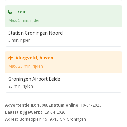
Binnenplaats
Trein
Totale oppervlakte ca. 130m2
Max. 5 min. rijden
Huurprijs euro 1.400,- per maand(geen BTW)
Station Groningen Noord
Vraagprijs Goodwill/Inventaris euro 79.500,-
5 min. rijden
Vliegveld, haven
Max. 25 min. rijden
Groningen Airport Eelde
25 min. rijden
Advertentie ID:
100882
Datum online:
10-01-2025
Laatst bijgewerkt:
28-04-2026
Adres:
Borneoplein 15, 9715 GN Groningen