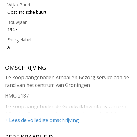
Wijk / Buurt
Oost-Indische buurt
Bouwjaar
1947
Energielabel
A
OMSCHRIJVING
Te koop aangeboden Afhaal en Bezorg service aan de
rand van het centrum van Groningen
HMG 2187
Te koop aangeboden de Goodwill/Inventaris van een
Afhaal en Bezorg service gespecialiseerd in Griekse
+ Lees de volledige omschrijving
gerechten.
Het te koop aangeboden bedrijf is gelegen aan de rand