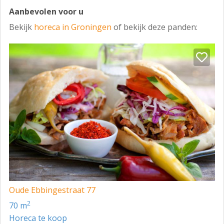
Aanbevolen voor u
Bekijk
horeca in Groningen
of bekijk deze panden:
Oude Ebbingestraat 77
2
70 m
Horeca te koop