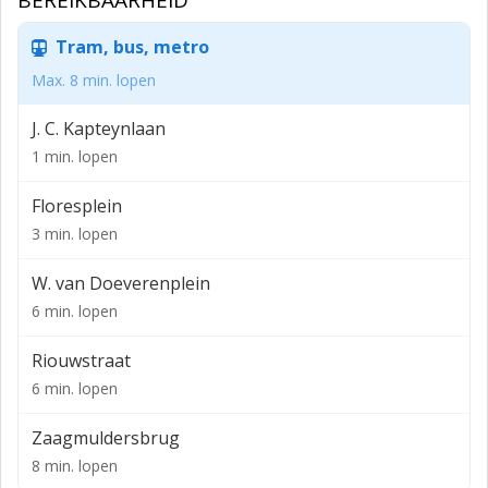
BEREIKBAARHEID
van het centrum van Groningen op een zeer goede
locatie in verband met de te bezorgen maaltijden.
Tram, bus, metro
Huidige eigenaar wenst te verkopen in verband met
Max. 8 min. lopen
drukte in zijn andere horecabedrijven en kan daarom
J. C. Kapteynlaan
het te koop aangebodene niet de aandacht geven die
het verdiend.
1 min. lopen
Het huidige aanbod van de afhaal en bezorg service
Floresplein
omvat Griekse gerechten, de invulling van het aanbod
3 min. lopen
kan uiteraard gewijzigd worden.
W. van Doeverenplein
Indeling
6 min. lopen
Entree
Riouwstraat
Afhaalbalie/vitrine
6 min. lopen
Volledig ingerichte keuken
Zaagmuldersbrug
Bereiding/spoelkeuken
8 min. lopen
Opslagruimte