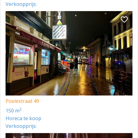
Verkoopprijs:
Poelestraat 49
2
150 m
Horeca te koop
Verkoopprijs: