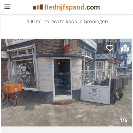
2
130 m
horeca te koop in Groningen
Pand
aanbieden
Pand
zoeken
Waarom
adverteren
Premium
adverteren
Blog
Registreren
1/6
Login