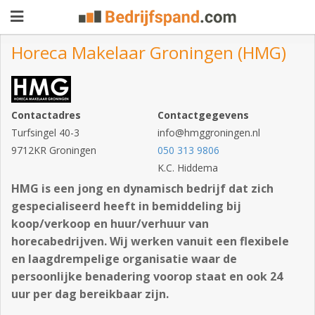
Horeca Makelaar Groningen (HMG)
Pand
aanbieden
Pand
Contactadres
Contactgegevens
Turfsingel 40-3
info@hmggroningen.nl
zoeken
9712KR Groningen
050 313 9806
Waarom
K.C. Hiddema
HMG is een jong en dynamisch bedrijf dat zich
adverteren
Premium
gespecialiseerd heeft in bemiddeling bij
adverteren
koop/verkoop en huur/verhuur van
Blog
horecabedrijven. Wij werken vanuit een flexibele
en laagdrempelige organisatie waar de
persoonlijke benadering voorop staat en ook 24
Registreren
uur per dag bereikbaar zijn.
Login