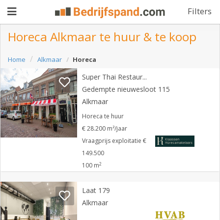
Filters
Horeca Alkmaar te huur & te koop
Pand
Home
Alkmaar
Horeca
aanbieden
Super Thai Restaurant
Pand
Gedempte nieuwesloot 115
zoeken
Alkmaar
Waarom
Horeca te huur
€ 28.200 m²/jaar
adverteren
Premium
Vraagprijs exploitatie €
adverteren
149.500
Blog
2
100 m
Laat 179
Registreren
Alkmaar
Login