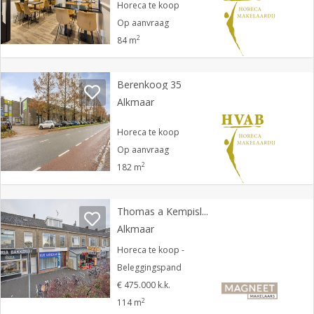
Horeca te koop
Op aanvraag
2
84 m
Berenkoog 35
Alkmaar
Horeca te koop
Op aanvraag
2
182 m
Thomas a Kempislaan 62
Alkmaar
Horeca te koop -
Beleggingspand
€ 475.000 k.k.
2
114 m