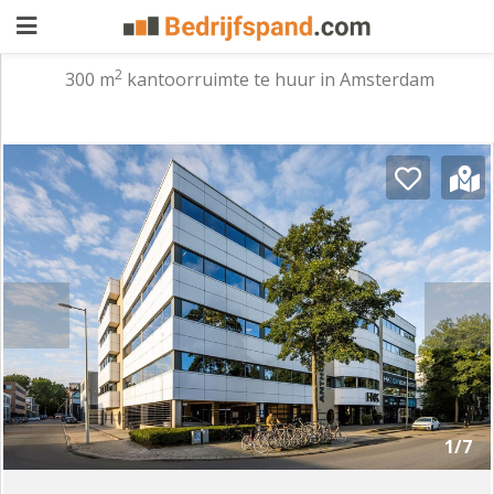
2
300 m
kantoorruimte te huur in Amsterdam
Pand
aanbieden
Pand
zoeken
Waarom
adverteren
Premium
adverteren
Blog
Registreren
1/7
Login