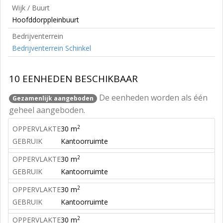
Wijk / Buurt
Hoofddorppleinbuurt
Bedrijventerrein
Bedrijventerrein Schinkel
10 EENHEDEN BESCHIKBAAR
De eenheden worden als één
Gezamenlijk aangeboden
geheel aangeboden.
2
OPPERVLAKTE
30 m
GEBRUIK
Kantoorruimte
2
OPPERVLAKTE
30 m
GEBRUIK
Kantoorruimte
2
OPPERVLAKTE
30 m
GEBRUIK
Kantoorruimte
2
OPPERVLAKTE
30 m