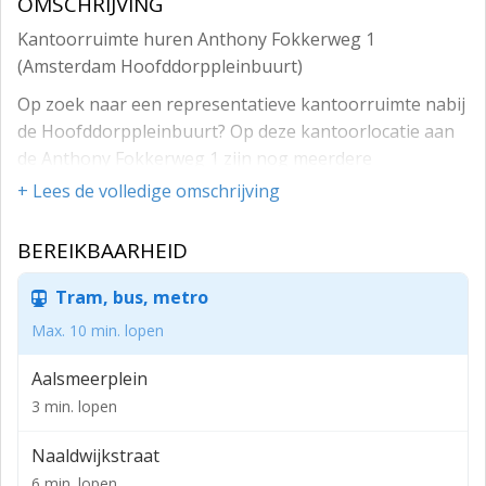
OMSCHRIJVING
Kantoorruimte huren Anthony Fokkerweg 1
(Amsterdam Hoofddorppleinbuurt)
Op zoek naar een representatieve kantoorruimte nabij
de Hoofddorppleinbuurt? Op deze kantoorlocatie aan
de Anthony Fokkerweg 1 zijn nog meerdere
kantoorruimtes beschikbaar voor de verhuur. Op deze
+ Lees de volledige omschrijving
locatie is het mogelijk om op flexibele voorwaarden
kantoorruimte te huren. De directe omgeving van het
BEREIKBAARHEID
kantoorgebouw is te kenmerken als een ideale
vestigingslocatie. Dit komt mede door de goede
Tram, bus, metro
bereikbaarheid met het openbaar vervoer en met
Max. 10 min. lopen
eigen vervoer.
Aalsmeerplein
Alle faciliteiten onder een dak
3 min. lopen
Als huurder van een kantoorruimte aan de Anthony
Fokkerweg 1, kun je als huurder gebruik maken van
Naaldwijkstraat
alle faciliteiten binnen het kantoorgebouw. Denk
6 min. lopen