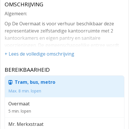
OMSCHRIJVING
Algemeen:
Op De Overmaat is voor verhuur beschikbaar deze
representatieve zelfstandige kantoorruimte met 2
kantoorkamers en eigen pantry en sanitaire
voorzieningen. De gemeenschappelijke entree wordt
gedeeld met Opleidingscentrum Wesseldijk.
+ Lees de volledige omschrijving
Beschikbare oppervlakte:
BEREIKBAARHEID
Voor verhuur is een totale oppervlakte beschikbaar
van ca. 56 m² (VVO).
Tram, bus, metro
Parkeren:
Max. 8 min. lopen
2 eigen parkeerplaatsen.
Overmaat
Opleveringsniveau:
5 min. lopen
Het object zal in de huidige staat worden opgeleverd,
Mr. Merkxstraat
voorzien van o.a. de volgende bestaande