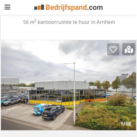
2
56 m
kantoorruimte te huur in Arnhem
Pand
aanbieden
Pand
zoeken
Waarom
adverteren
Premium
adverteren
Blog
Registreren
1/18
Login