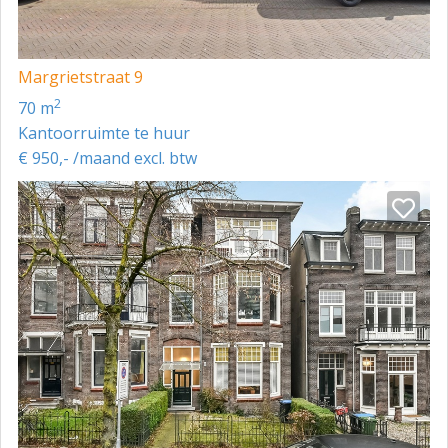
de A12, waardoor er een snelle verbinding is richting
Utrecht, Nijmegen en Duitsland. Er is ruime
parkeergelegenheid op en rondom het terrein.
Margrietstraat 9
Fiets - Dankzij de goede fietsinfrastructuur in Arnhem
2
70 m
is De Overmaat eenvoudig en veilig bereikbaar met de
Kantoorruimte te huur
fiets vanuit de stad en omliggende wijken.
€ 950,- /maand excl. btw
Lopend - Het bedrijventerrein grenst direct aan
woonwijken en voorzieningen, waardoor het ook te
voet gemakkelijk toegankelijk is.
Openbaar vervoer - In de directe omgeving bevinden
zich bushaltes met regelmatige verbindingen naar
Arnhem Centraal en omliggende stadsdelen. Van
daaruit zijn zowel regionale als landelijke
treinverbindingen beschikbaar.
Kortom: of u nu met de auto, de fiets, te voet of met het
ov reist, De Overmaat is altijd goed bereikbaar.