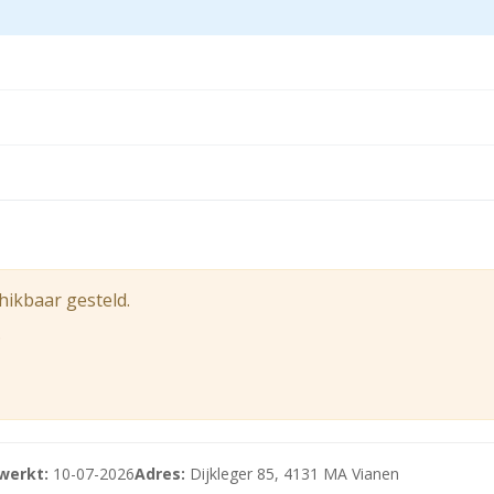
een “bedrijventerrein” bestemming waardoor er bedrijven to
 Gaasperwaard in Vianen. Dit moderne bedrijventerrein kenm
kbaarheid. De locatie ligt nabij knooppunt Everdingen, wa
g te doen naar het actuele bestemmingsplan bij de gemeente
jn. Hierdoor zijn onder andere Utrecht, Nieuwegein, Gorinch
 de omgeving bevinden zich bushaltes met verbindingen rich
bedrijventerrein” bestemming waardoor er bedrijven tot en
hikbaar gesteld.
.
doen naar het actuele bestemmingsplan bij de gemeente. Aa
werkt:
10-07-2026
Adres:
Dijkleger 85, 4131 MA Vianen