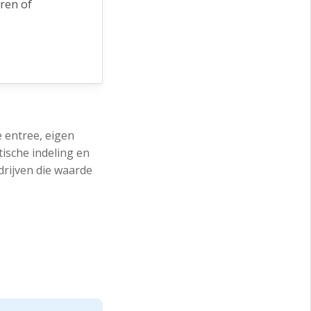
oren of
e
e entree, eigen
tische indeling en
drijven die waarde
 kenmerkt zich
verdingen,
uwegein,
richting onder
rkeergelegenheid