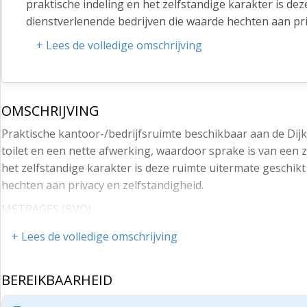
praktische indeling en het zelfstandige karakter is d
dienstverlenende bedrijven die waarde hechten aan pri
METRAGES (BVO)
+ Lees de volledige omschrijving
Totale oppervlakte: circa 50 m2
PARKEREN
OMSCHRIJVING
Bij het object zijn twee privéparkeerplaatsen aanwezi
Praktische kantoor-/bedrijfsruimte beschikbaar aan de Dijk
parkeergelegenheid beschikbaar.
toilet en een nette afwerking, waardoor sprake is van een z
LIGGING EN BEREIKBAARHEID
het zelfstandige karakter is deze ruimte uitermate geschi
De kantoor-/bedrijfsruimte is gelegen op bedrijvente
hechten aan privacy en zelfstandigheid.
door een divers aanbod van ondernemingen en een uits
METRAGES (BVO)
waardoor de rijkswegen A27, A2 en A12 binnen korte ti
Totale oppervlakte: circa 50 m2
Gorinchem en de omliggende regio goed aan te rijden.
+ Lees de volledige omschrijving
PARKEREN
Ook met het openbaar vervoer is de locatie bereikbaar
andere Vianen, Utrecht en omliggende plaatsen.
BEREIKBAARHEID
Bij het object zijn twee privéparkeerplaatsen aanwezig. D
beschikbaar.
BESTEMMING