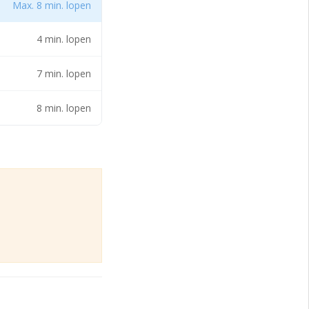
Max. 8 min. lopen
t en met
erkt zich door een
4 min. lopen
ardoor de
. Aan deze
em en de omliggende
7 min. lopen
8 min. lopen
ting onder andere
 met
n deze omschrijving