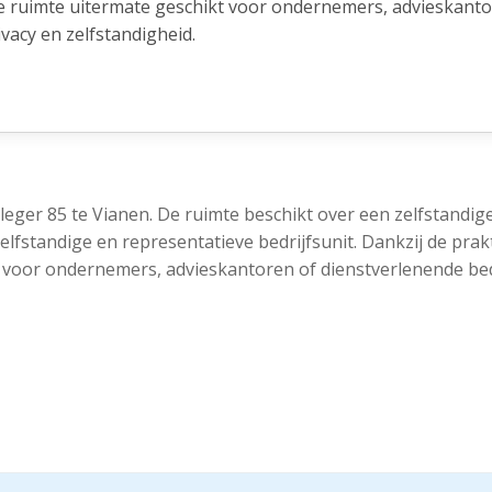
eze ruimte uitermate geschikt voor ondernemers, advieskant
vacy en zelfstandigheid.
g. Daarnaast is in de directe omgeving aanvullende openbar
leger 85 te Vianen. De ruimte beschikt over een zelfstandig
elfstandige en representatieve bedrijfsunit. Dankzij de prak
kt voor ondernemers, advieskantoren of dienstverlenende be
rrein Gaasperwaard in Vianen. Dit moderne bedrijventerrein
tekende bereikbaarheid. De locatie ligt nabij knooppunt E
jd bereikbaar zijn. Hierdoor zijn onder andere Utrecht, Nie
. In de omgeving bevinden zich bushaltes met verbindingen 
aarnaast is in de directe omgeving aanvullende openbare pa