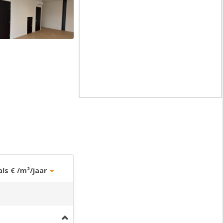
als € /m²/jaar