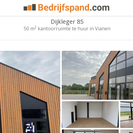
Dijkleger 85
2
50 m
kantoorruimte te huur in Vianen