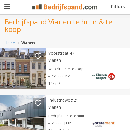
Filters
Bedrijfspand Vianen te huur & te
koop
Pand
Home
Vianen
aanbieden
Pand
Voorstraat 47
zoeken
Vianen
Waarom
Winkelruimte te koop
€ 495.000 k.k.
adverteren
Premium
2
147 m
adverteren
Blog
Industrieweg 21
Vianen
Registreren
Bedrijfsruimte te huur
€ 75.000 /jaar
Login
2