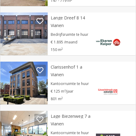
147 - 719 m
Lange Dreef 8 14
Vianen
Bedrijfsruimte te huur
€ 1.895 /maand
2
150 m
Clarissenhof 1 a
Vianen
Kantoorruimte te huur
€ 125 m²/jaar
2
801 m
Lage Biezenweg 7 a
Vianen
Kantoorruimte te huur