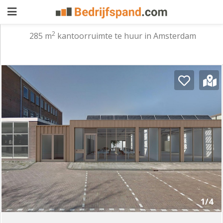
2
285 m
kantoorruimte te huur in Amsterdam
Pand
aanbieden
Pand
zoeken
Waarom
adverteren
Premium
adverteren
Blog
Registreren
1/4
Login