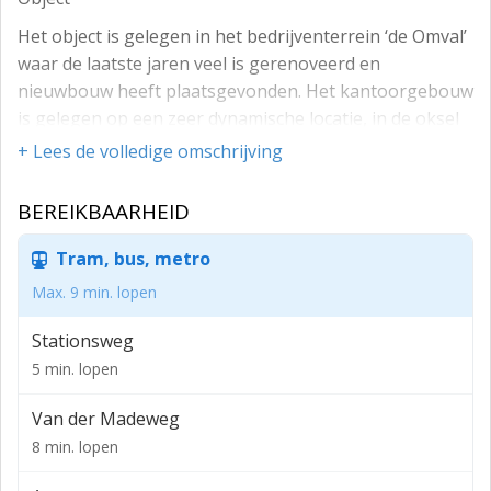
Het object is gelegen in het bedrijventerrein ‘de Omval’
waar de laatste jaren veel is gerenoveerd en
nieuwbouw heeft plaatsgevonden. Het kantoorgebouw
is gelegen op een zeer dynamische locatie, in de oksel
van de A9, A10 en de A2, nabij de Makro/Sligro. Mede
+ Lees de volledige omschrijving
dankzij deze ligging is het object zeer goed te bereiken
en populair bij gebruikers.
BEREIKBAARHEID
Bereikbaarheid
Tram, bus, metro
Openbaar vervoer:
Max. 9 min. lopen
Het metrostation “Van Der Madeweg” ligt op
Stationsweg
steenworp afstand en NS treinstation “Duivendrecht”
ligt op loopafstand (5 minuten) en maakt verbinding
5 min. lopen
mogelijk met alle vormen van openbaar vervoer in alle
Van der Madeweg
richtingen.
8 min. lopen
Eigen vervoer: