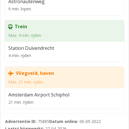
Astronautenweg
Het object is gelegen in een zijstraat van de
9 min. lopen
Spaklerweg welke aansluit op de Ringweg A10 (afslag
S111 Amstel Businesspark) en nabij het knooppunt
met de A2. Vanaf hier zijn er snelle verbindingen met
Trein
o.a. Schiphol, Amsterdam-Centrum, Amsterdam Zuid
Max. 4 min. rijden
Oost, Utrecht en Het Gooi.
Station Duivendrecht
Beschikbaar
4 min. rijden
Ellermanstraat 11
ca. 365 m²
Vliegveld, haven
Parkeren
Max. 21 min. rijden
Openbaar.
Amsterdam Airport Schiphol
Huurovereenkomst
21 min. rijden
Standaard R.O.Z. huurovereenkomst, model 2015.
Huurprijs
Advertentie ID:
75885
Datum online:
06-09-2022
Laatst bijgewerkt:
27-04-2026