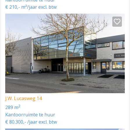
€ 210,- m²/jaar excl. btw
J.W. Lucasweg 14
2
289 m
Kantoorruimte te huur
€ 80.300,- /jaar excl. btw