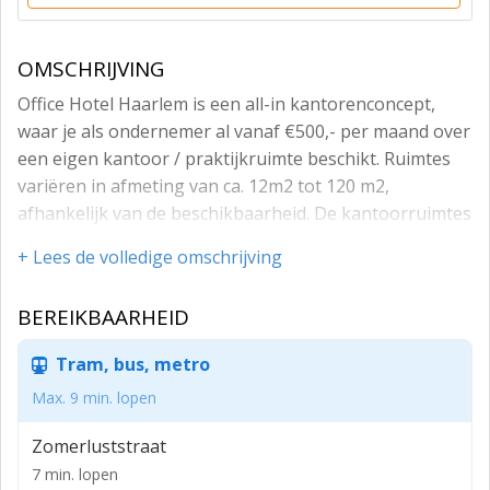
OMSCHRIJVING
Office Hotel Haarlem is een all-in kantorenconcept,
waar je als ondernemer al vanaf €500,- per maand over
een eigen kantoor / praktijkruimte beschikt. Ruimtes
variëren in afmeting van ca. 12m2 tot 120 m2,
afhankelijk van de beschikbaarheid. De kantoorruimtes
worden aangeboden in combinatie met een all-in
+ Lees de volledige omschrijving
service pakket, zodat jij je alleen nog bezig hoeft te
houden met de inrichting van je kantoorruimte /
BEREIKBAARHEID
praktijkruimte en je daarna kunt focussen op je
corebusiness. Office Hotel verzorgt onder andere de
Tram, bus, metro
algemene ruimtes, vergaderruimte een supersnelle
Max. 9 min. lopen
internetverbinding en nog veel meer!
Office Hotel Haarlem Zuid is gelegen in de
Zomerluststraat
Haarlemmerhout, nabij uitvalswegen richting de A9
7 min. lopen