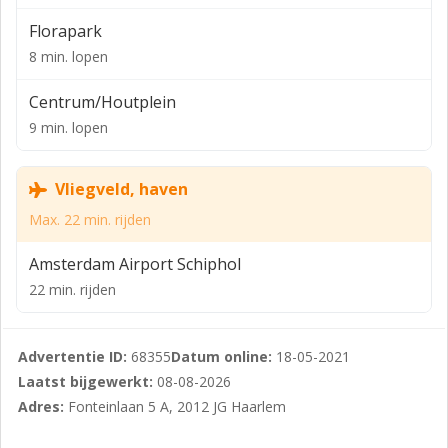
(Amsterdam, Utrecht en Alkmaar). Het pand deed
Florapark
vroeger dienst als bank, maar is nu een
kantorencomplex dat voorzien is van de modernste
8 min. lopen
faciliteiten. Het ligt in een rustige en groene omgeving.
Centrum/Houtplein
De 30 moderne kantoorruimtes, evenals te gebruiken
9 min. lopen
als praktijkruimte. Te huur vanaf 12m2. De ruimtes
bevinden zich op de begane grond, de eerste
verdieping en tweede verdieping.
Vliegveld, haven
De locatie beschikt over:
Max. 22 min. rijden
Energielabel A++
Amsterdam Airport Schiphol
Parkeerplaatsen op het terrein (€95,- per maand);
22 min. rijden
Glasvezel internet;
vergaderzalen;
Advertentie ID:
68355
Datum online:
18-05-2021
Laatst bijgewerkt:
08-08-2026
Huurtermijn Vanaf 1 maand tot 24 maanden.
Adres:
Fonteinlaan 5 A, 2012 JG Haarlem
Er gelden verschillende tarieven afhankelijk per ruimte