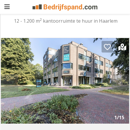
2
12 - 1.200 m
kantoorruimte te huur in Haarlem
Pand
aanbieden
Pand
zoeken
Waarom
adverteren
Premium
adverteren
Blog
Registreren
1/15
Login