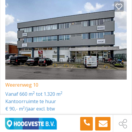
Weerenweg 10
2
2
vanaf 660 m
tot 1.320 m
Kantoorruimte te huur
€ 90,- m²/jaar excl. btw
Toon meer panden in de buurt →