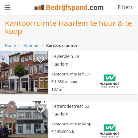
Filters
Kantoorruimte Haarlem te huur & te
koop
Pand
Home
Haarlem
Kantoorruimte
aanbieden
Pand
Teylerplein 39
zoeken
Haarlem
Waarom
Kantoorruimte te huur
€ 1.850 /maand
adverteren
Premium
2
107 m
adverteren
Blog
Tetterodestraat 52
Haarlem
Registreren
Kantoorruimte te koop
€ 245.000 k.k.
Login