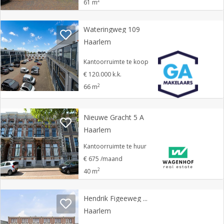
2
61 m
Wateringweg 109
Haarlem
Kantoorruimte te koop
€ 120.000 k.k.
2
66 m
Nieuwe Gracht 5 A
Haarlem
Kantoorruimte te huur
€ 675 /maand
2
40 m
Hendrik Figeeweg 3 G 19
Haarlem