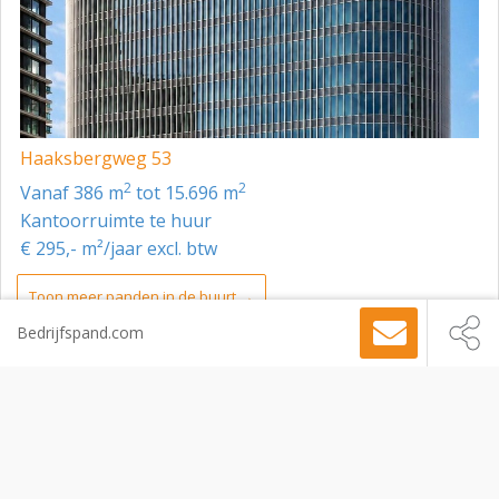
Haaksbergweg 53
2
2
vanaf 386 m
tot 15.696 m
Kantoorruimte te huur
€ 295,- m²/jaar excl. btw
Toon meer panden in de buurt →
Bedrijfspand.com
Kantoorruimte
Amsterdam
Herikerbergweg 1, Amsterdam, 1101 CN