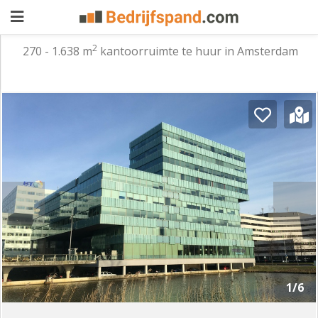
2
270 - 1.638 m
kantoorruimte te huur in Amsterdam
Pand
aanbieden
Pand
zoeken
Waarom
adverteren
Premium
adverteren
Blog
Registreren
1/6
Login