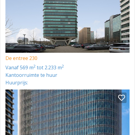
De entree 230
2
2
vanaf 569 m
tot 2.233 m
Kantoorruimte te huur
Huurprijs: