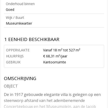
Onderhoud binnen
Goed
Wijk / Buurt
Museumkwartier
1 EENHEID BESCHIKBAAR
2
2
OPPERVLAKTE
Vanaf 18 m
tot 527 m
HUURPRIJS
€ 68,31 m²/jaar
GEBRUIK
Kantoorruimte
OMSCHRIJVING
OBJECT
De in 1917 gebouwde elegante villa is gelegen op een
steenworp afstand van het adembenemende
Concertgebouw en het Museumplein, aan de Jacob