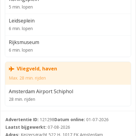
hoge plafonds, grote raampartijen en karakteristieke
5 min. lopen
details die zorgen voor een professionele en
inspirerende werkomgeving.
Leidseplein
6 min. lopen
Dankzij de flexibele indelingsmogelijkheden is het pand
geschikt voor uiteenlopende gebruikers, van creatieve
Rijksmuseum
bureaus tot zakelijke dienstverleners.
6 min. lopen
LIGGING
De ligging is uitstekend: midden in het centrum, met
Vliegveld, haven
een breed aanbod aan horeca, winkels en culturele
Max. 28 min. rijden
voorzieningen op loopafstand. Bovendien is de
bereikbaarheid optimaal, zowel met het openbaar
Amsterdam Airport Schiphol
vervoer als per fiets of auto.
28 min. rijden
Kenmerken:
- Representatief kantoorpand op toplocatie
Advertentie ID:
121298
Datum online:
01-07-2026
Laatst bijgewerkt:
07-08-2026
- Karakteristieke uitstraling met moderne faciliteiten
Adres:
Keizersgracht 522 H, 1017 EK Amsterdam