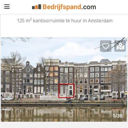
2
125 m
kantoorruimte te huur in Amsterdam
Pand
aanbieden
Pand
zoeken
Waarom
adverteren
Premium
adverteren
Blog
Registreren
1/30
Login