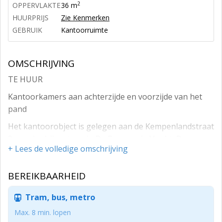
2
OPPERVLAKTE
36 m
HUURPRIJS
Zie Kenmerken
GEBRUIK
Kantoorruimte
OMSCHRIJVING
TE HUUR
Kantoorkamers aan achterzijde en voorzijde van het
pand
Het kantoorobject is gelegen aan de Kempenlandstraat
9a, op bedrijventerrein De Baarzen in Vught. De
+ Lees de volledige omschrijving
kantoorruimten zijn gelegen op de eerste verdieping
van een kleinschalig en modern
BEREIKBAARHEID
bedrijfsverzamelcomplex. Het geheel is zeer ruim van
opzet. De gemeente Vught telt ruim 32.000 inwoners
Tram, bus, metro
en is gelegen in een landschappelijk mooie omgeving,
op korte afstand van de stad ‘s-Hertogenbosch.
Max. 8 min. lopen