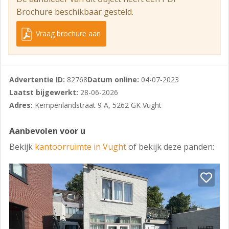
voldoende parkeergelegenheid.
Brochure beschikbaar gesteld.
Huurprijs
Vraag brochure aan
Enkele unit van circa 23 m² (achterzijde van het pand) €
395,- per maand, exclusief btw
Dubbele unit van circa 48 m² (voorzijde van het pand) €
Advertentie ID:
82768
Datum online:
04-07-2023
990,- per maand, exclusief btw
Laatst bijgewerkt:
28-06-2026
De prijzen zijn inclusief de volgende zaken:
Adres:
Kempenlandstraat 9 A, 5262 GK Vught
- verbruik gas, water en elektra (mits normaal kantoor
Aanbevolen voor u
verbruik)
Bekijk
kantoorruimte in Vught
of bekijk deze panden:
- gebruik wifi
- schoonmaak algemene ruimten
- gezamenlijk gebruik spreekkamer
- gebruik pantry
- 24/7 toegankelijk