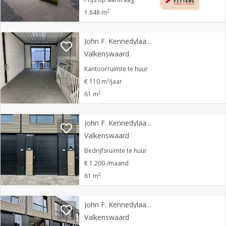
2
1.848 m
John F. Kennedylaan 46
Valkenswaard
Kantoorruimte te huur
€ 110 m²/jaar
2
61 m
John F. Kennedylaan 64
Valkenswaard
Bedrijfsruimte te huur
€ 1.200 /maand
2
61 m
John F. Kennedylaan 88
Valkenswaard