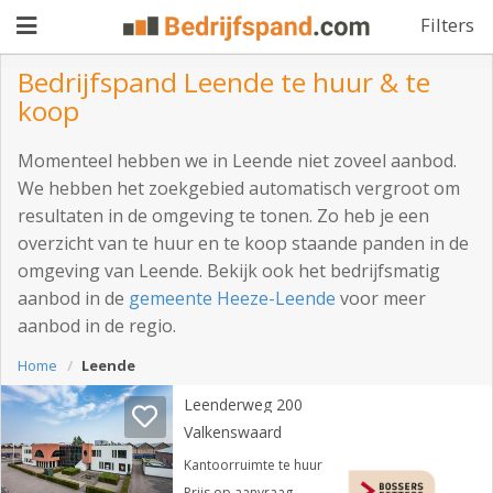
Filters
Bedrijfspand Leende te huur & te
koop
Pand
Momenteel hebben we in Leende niet zoveel aanbod.
aanbieden
Pand
We hebben het zoekgebied automatisch vergroot om
resultaten in de omgeving te tonen. Zo heb je een
zoeken
overzicht van te huur en te koop staande panden in de
Waarom
omgeving van Leende. Bekijk ook het bedrijfsmatig
aanbod in de
gemeente Heeze-Leende
voor meer
adverteren
Premium
aanbod in de regio.
adverteren
Blog
Home
Leende
Leenderweg 200
Valkenswaard
Registreren
Kantoorruimte te huur
Login
Prijs op aanvraag