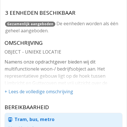
3 EENHEDEN BESCHIKBAAR
De eenheden worden als één
Gezamenlijk aangeboden
geheel aangeboden.
OMSCHRIJVING
OBJECT - UNIEKE LOCATIE
Namens onze opdrachtgever bieden wij dit
multifunctionele woon-/ bedrijfsobject aan. Het
representatieve gebouw ligt op de hoek tussen
Limbricht en Guttecoven met vrij uitzicht over de
velden. De locatie bestaat uit 3 verschillende
+ Lees de volledige omschrijving
onderdelen wetende de woning, het kantoor en het
souterrain (verhuurd).
BEREIKBAARHEID
WONING
Tram, bus, metro
Begane grond: